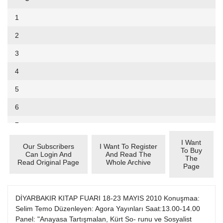
Cumhuriyet Sağlıklı Beslenme
2002
9
1
Cumhuriyet Sokak
2001
10
2
Cumhuriyet Spor
2000
11
3
Cumhuriyet Strateji
1999
12
4
Cumhuriyet Tarım
1998
13
5
Cumhuriyet Yılbaşı
1997
14
6
Çerçeve Eki
1996
15
7
Çocuk Kitap
1995
16
I Want
8
Our Subscribers
I Want To Register
Dergi Eki
1994
To Buy
Can Login And
And Read The
17
The
9
Read Original Page
Whole Archive
Ekonomi Eki
Page
1993
18
10
Eskişehir
1992
19
11
DİYARBAKIR KITAP FUARI 18-23 MAYIS 2010 Konuşmaa:
Evleniyoruz
1991
Selim Temo Düzenleyen: Agora Yayınları Saat:13.00-14.00
20
12
Güney Dogu
Panel: "Anayasa Tartışmalan, Kürt So- runu ve Sosyalist
1990