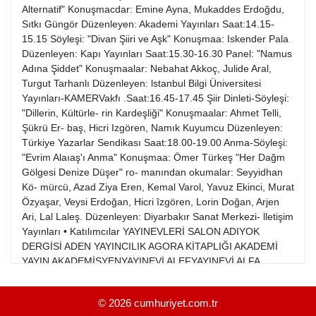
21
Alternatif" Konuşmacdar: Emine Ayna, Mukaddes Erdoğdu,
13
Kitap Eki
1989
Sıtkı Güngör Düzenleyen: Akademi Yayınları Saat:14.15-
22
14
15.15 Söyleşi: "Divan Şiiri ve Aşk" Konuşmaa: Iskender Pala
Özel Ekler
1988
Düzenleyen: Kapı Yayınları Saat:15.30-16.30 Panel: "Namus
23
15
Adına Şiddet" Konuşmaalar: Nebahat Akkoç, Julide Aral,
Özel Okullar
1987
Turgut Tarhanlı Düzenleyen: lstanbul Bilgi Üniversitesi
24
16
Sevgililer Günü
Yayınları-KAMERVakfı .Saat:16.45-17.45 Şiir Dinleti-Söyleşi:
1986
25
"Dillerin, Kültürle- rin Kardeşliği" Konuşmaalar: Ahmet Telli,
17
Siyaset Eki
1985
Şükrü Er- baş, Hicri Izgören, Namık Kuyumcu Düzenleyen:
26
18
Türkiye Yazarlar Sendikası Saat:18.00-19.00 Anma-Söyleşi:
Sürdürülebilir yaşam
1984
"Evrim Alaıaş'ı Anma" Konuşmaa: Ömer Türkeş "Her Dağm
27
19
Turizm Eki
Gölgesi Denize Düşer" ro- manından okumalar: Seyyidhan
1983
28
Kö- mürcü, Azad Ziya Eren, Kemal Varol, Yavuz Ekinci, Murat
20
Yerel Yönetimler
1982
Özyaşar, Veysi Erdoğan, Hicri îzgören, Lorin Doğan, Arjen
29
21
Ari, Lal Laleş. Düzenleyen: Diyarbakır Sanat Merkezi- lletişim
1981
Yayınları • Katılımcılar YAYINEVLERİ SALON ADIYOK
30
22
DERGİSİ ADEN YAYINCILIK AGORA KİTAPLIĞI AKADEMİ
1980
YAYIN AKADEMİSYENYAYINEVİ ALEFYAYINEVİ ALFA
31
23
YAYINLARI ALTIN KİTAPLAR YAYINEVİ ANAFEN YAYINLARI
1979
ANTİK DÜNYA KLASİKLERİ ARAM YAYINLARI ARAS
24
© 2026
cumhuriyet.com.tr
1978
YAYINCILIK ARKADAŞ EDEBİYAT VE DÜŞÜN DERGİSİ