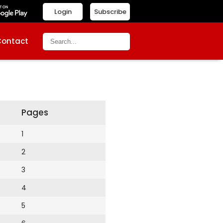
Login
Subscribe
Contact
Pages
1
2
3
4
5