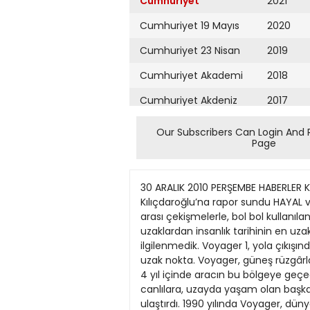
Cumhuriyet
2021
Cumhuriyet 19 Mayıs
2020
Cumhuriyet 23 Nisan
2019
Cumhuriyet Akademi
2018
Cumhuriyet Akdeniz
2017
Cumhuriyet Alışveriş
2016
Our Subscribers Can Login And 
Page
Cumhuriyet Almanya
2015
Cumhuriyet Anadolu
2014
30 ARALIK 2010 PERŞEMBE HABERLER KÜRŞAT BAŞAR CUMHURİYET SAYFA 9 CHP’li Sevigen, İstanbul’daki cemevi saldırısını yerinde inceledi, Kılıçdaroğlu’na rapor sundu HAYAL ve GERÇEK Çok Uzaklardan Bakınca Sonu gelmeyen politik tartışmalarla, iktidar savaşlarıyla, kurumlar arası çekişmelerle, bol bol kullanılan ve içi iyice boşaltılan kavramlarla uğraştığımız bir yıl daha geçti. Biz bunlarla uğraşırken çok çok uzaklardan insanlık tarihinin en uzak yolculuklarından birinden yeni bir haber geldi ama günlük kavgaların içinde onunla pek fazla ilgilenmedik. Voyager 1, yola çıkışından 33 yıl sonra güneş sisteminin son noktasına ulaştı. Bu, insanoğlunun bugüne kadar ulaşabildiği en uzak nokta. Voyager, güneş rüzgârlarının etkisini artık yitirdiği noktaya, yıldızlararası uzaya doğru yaklaşıyor. Bilim adamları, önümüzdeki 4 yıl içinde aracın bu bölgeye geçeceğini düşünüyorlar. Evet belki Voyager, burada sansasyon yaratacak uzay yaratıklarına, bilinmeyen canlılara, uzayda yaşam olan başka bir gezegene rastlamadı. Yeni gezegenler buldu, uzayın derinlikleri hakkında çok önemli bilgiler ulaştırdı. 1990 yılında Voyager, dünyaya 6.4 km. Uzaktayken gezegenimizin bir fotoğrafını çekmişti. Güneş ışınlarının ortasında yalnızca küçücük bir ışık noktası olarak görünmüştü dünya... Carl Sagan, bu fotoğraf üzerine bir yazı kaleme almış ve “Fotoğrafa iyi bakın, orada, uzakta gördüğünüz küçük nokta bizim evimizdir...” Ve sonra şöyle devam etmişti: “Türümüzün tarihindeki tüm sevinç ve acılar, kendinden emin inançlarımız, ideolojimiz, ekonomik öğretilerimiz, her avcı ve yağmacı, her kahraman ve korkak, uygarlığımızın mimarları ve tahripçileri, her kral ve her köylü, birbirine âşık genç çiftler, her anne baba, umutları olan her çocuk, her mucit ve kâşif, ahlaki değerleri öğreten her öğretmen, yozlaşmış her politikacı, her bir yıldız, her yüce önder, her aziz ve her günahkâr işte orada yaşadı, bir güneş ışınında asılı duran o toz zerreciğinde...” Sagan o hem hüzünlü, hem romantik fotoğrafa bakarak yazdığı yazıda, tüm hayatımızı uğruna geçirdiğimiz, bununla da kalmayıp tüm tarihimiz boyunca bencilliğimizle yaptığımız pek çok şeyin aslında ne kadar boş olduğunu anlatıyordu bu kısa yazısında. “Bu soluk ışık noktası, bütün o kasılmalarımıza, kendi kendimize atfettiğimiz öneme ve evrende öncelikli bir konuma sahip olduğumuz yolundaki yanlış inancımıza meydan okuyor. Gezegenimiz çevremizi saran o büyük evrensel karanlıkta yalnız başına duran bir toz zerreciğidir. İçinde yaşadığımız bilinmezlik ve bütün bu enginliğin içinde, başka bir yerden bir yardımın gelip bizi bizden kurtaracağına dair hiçbir ipucu yoktur. (...) Bana kalırsa insan kibrinin akıldışılı
Cumhuriyet Ankara
2013
Cumhuriyet Büyük
2012
Taaruz
2011
Cumhuriyet
Cumartesi
2010
Cumhuriyet Çevre
2009