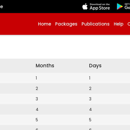
çe
Home
Packages
Publications
Help
Months
Days
1
1
2
2
3
3
4
4
5
5