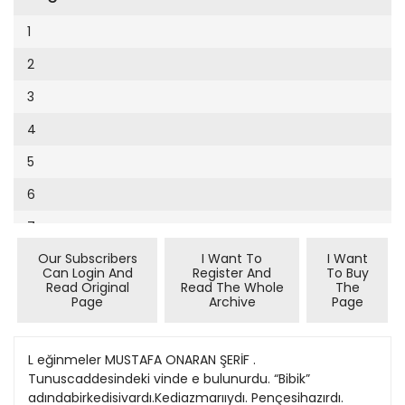
Cumhuriyet Sağlıklı Beslenme
2002
9
1
Cumhuriyet Sokak
2001
10
2
Cumhuriyet Spor
2000
11
3
Cumhuriyet Strateji
1999
12
4
Cumhuriyet Tarım
1998
13
5
Cumhuriyet Yılbaşı
1997
14
6
Çerçeve Eki
1996
15
7
Çocuk Kitap
1995
16
Our Subscribers
I Want To
I Want
8
Dergi Eki
1994
Can Login And
Register And
To Buy
17
Read Original
Read The Whole
The
9
Ekonomi Eki
Page
Archive
Page
1993
18
10
Eskişehir
1992
19
11
L eğinmeler MUSTAFA ONARAN ŞERİF .
Evleniyoruz
1991
Tunuscaddesindeki vinde e bulunurdu. “Bibik”
20
12
Güney Dogu
adındabirkedisivardı.Kediazmarııydı. Pençesihazırdı.
1990