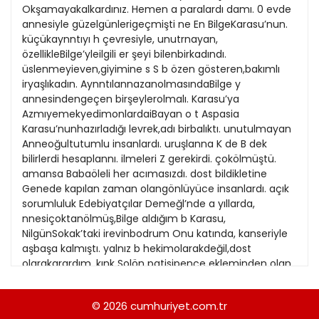
21
Okşamayakalkardınız. Hemen a paralardı damı. 0 evde
13
Kitap Eki
1989
annesiyle güzelgünlerigeçmişti ne En BilgeKarasu’nun.
22
14
küçükaynntıyı h çevresiyle, unutrnayan,
Özel Ekler
1988
özellikleBilge’yleilgili er şeyi bilenbirkadındı.
23
15
üslenmeyieven,giyimine s S b özen gösteren,bakımlı
Özel Okullar
1987
iryaşlıkadın. AynntılannazanolmasındaBilge y
24
16
Sevgililer Günü
annesindengeçen birşeylerolmalı. Karasu’ya
1986
25
AzmıyemekyedimonlardaiBayan o t Aspasia
17
Siyaset Eki
1985
Karasu’nunhazırladığı levrek,adı birbalıktı. unutulmayan
26
18
Anneoğultutumlu insanlardı. uruşlanna K de B dek
Sürdürülebilir yaşam
1984
bilirlerdi hesaplannı. ilmeleri Z gerekirdi. çokölmüştü.
27
19
Turizm Eki
amansa Babaöleli her acımasızdı. dost bildikletine
1983
28
Genede kapılan zaman olangönlüyüce insanlardı. açık
20
Yerel Yönetimler
1982
sorumluluk Edebiyatçılar Demeğl’nde a yıllarda,
29
21
nnesiçoktanölmüş,Bilge aldığım b Karasu,
1981
NilgünSokak’taki irevinbodrum Onu katında, kanseriyle
30
22
aşbaşa kalmıştı. yalnız b hekimolarakdeğil,dost
1980
olarakarardım. kınk Solön patisipençe ekleminden olan,
31
23
ortalıkta dolaşan,sırtıyla topallayarak “ ayaklarımıza
1979
sürünenkedisi“Bıyık”, neolurölme” “dili der
24
© 2026
cumhuriyet.com.tr
1978
gibi,insangibibakıyordu Bilge’nirı işleme yüzüne.