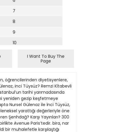
6
7
8
9
10
11
e
I Want To Buy The
Page
12
13
n, öğrencilerinden diyetisyenlere,
14
ülenaz, inci Tüysüz? Remzi Kltabevli
Istanbul’un tarihi yarımadasında
15
rini yeniden gezip keşfetmeye
itapta Nursel Gülenaz ile İnci Tüysüz,
16
eleneksel yarattığı değerleriyle öne
Ceren Şenhdağ? Karşı Yayınları? 300
17
birlikte Avenue Paris’tedir. bira, nar
18
i bir muhalefetle karşılaştığı