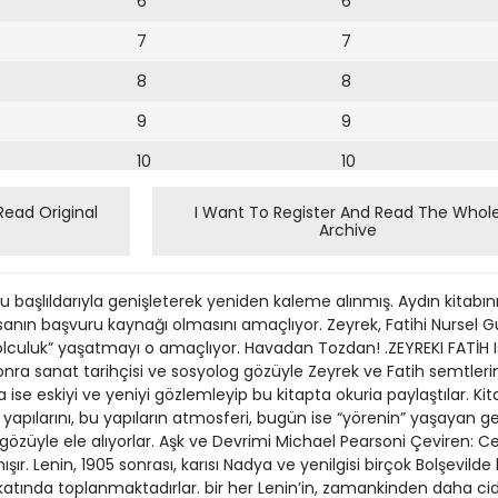
6
6
7
7
8
8
9
9
10
10
11
11
Read Original
I Want To Register And Read The Whol
Archive
12
12
13
 başlıldarıyla genişleterek yeniden kaleme alınmış. Aydın kitabını
14
sanın başvuru kaynağı olmasını amaçlıyor. Zeyrek, Fatihi Nursel G
yolculuk” yaşatmayı o amaçlıyor. Havadan Tozdan! .ZEYREKI FATİH 
15
sonra sanat tarihçisi ve sosyolog gözüyle Zeyrek ve Fatih semtle
nda ise eskiyi ve yeniyi gözlemleyip bu kitapta okuria paylaştılar. K
16
l yapılarını, bu yapıların atmosferi, bugün ise “yörenin” yaşayan g
r gözüyle ele alıyorlar. Aşk ve Devrimi Michael Pearsoni Çeviren: 
17
nışır. Lenin, 1905 sonrası, karısı Nadya ve yenilgisi birçok Bolşevilde 
18
katında toplanmaktadırlar. bir her Lenin’in, zamankinden daha cidd