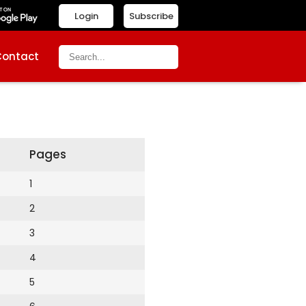
Login
Subscribe
Contact
Pages
1
2
3
4
5