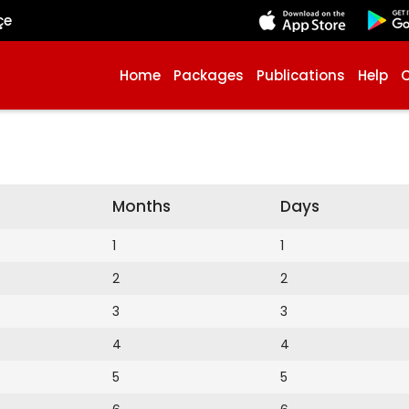
çe
Home
Packages
Publications
Help
Months
Days
1
1
2
2
3
3
4
4
5
5