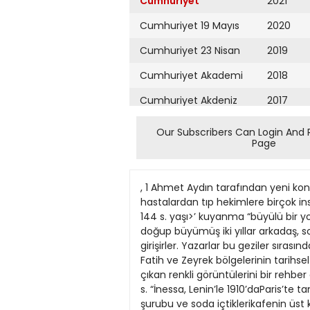
Cumhuriyet
2021
Cumhuriyet 19 Mayıs
2020
Cumhuriyet 23 Nisan
2019
Cumhuriyet Akademi
2018
Cumhuriyet Akdeniz
2017
Cumhuriyet Alışveriş
2016
Our Subscribers Can Login And 
Page
Cumhuriyet Almanya
2015
Cumhuriyet Anadolu
2014
, 1 Ahmet Aydın tarafından yeni konu
Cumhuriyet Ankara
2013
hastalardan tıp hekimlere birçok in
144 s. yaşı>’ kuyanma “büyülü bir 
Cumhuriyet Büyük
2012
doğup büyümüş iki yıllar arkadaş, 
Taaruz
girişirler. Yazarlar bu geziler sırası
2011
Fatih ve Zeyrek bölgelerinin tarihse
Cumhuriyet
Cumartesi
çıkan renkli görüntülerini bir rehbe
2010
s. “İnessa, Lenin’le 1910’daParis’te ta
Cumhuriyet Çevre
2009
şurubu ve soda içtiklerikafenin üst 