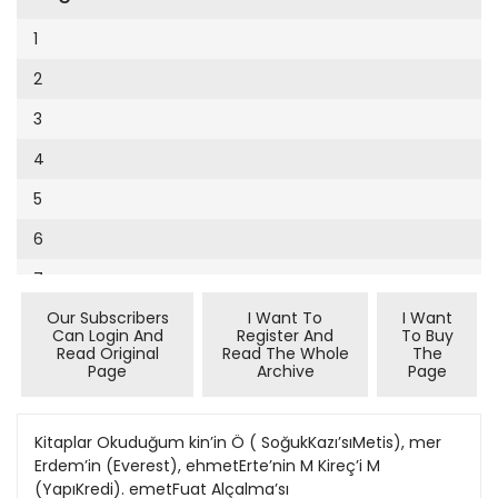
Cumhuriyet Sağlıklı Beslenme
2002
9
1
Cumhuriyet Sokak
2001
10
2
Cumhuriyet Spor
2000
11
3
Cumhuriyet Strateji
1999
12
4
Cumhuriyet Tarım
1998
13
5
Cumhuriyet Yılbaşı
1997
14
6
Çerçeve Eki
1996
15
7
Çocuk Kitap
1995
16
Our Subscribers
I Want To
I Want
8
Dergi Eki
1994
Can Login And
Register And
To Buy
17
Read Original
Read The Whole
The
9
Ekonomi Eki
Page
Archive
Page
1993
18
10
Eskişehir
1992
19
11
Kitaplar Okuduğum kin’in Ö ( SoğukKazı’sıMetis), mer
Evleniyoruz
1991
Erdem’in (Everest), ehmetErte’nin M Kireç’i M
20
12
Güney Dogu
(YapıKredi). emetFuat Alçalma’sı
1990