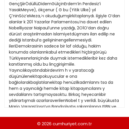
21
GençŞiirÖdüllüDidemGülçinErdem’in Perdesiz’i
13
Kitap Eki
1989
YasakMeyve), ökçenur ( G bu (Yitik Ulke) yıl
22
14
Ç’ninSöz’eMeza,>ı okuduğumşiirkitaplanydı. ilgiyle O’dan
Özel Ekler
1988
alanlar k 201 Yazarlar Parlamentosu’na davet edilen
23
15
Nobelliyazar Naipaul’unne yazdığı, 2O1O’dan doğru
Özel Okullar
1987
dürüst araştırılmadan Islamiyetdüşmanı ilan edilip ne
24
16
Sevgililer Günü
dediği Istanbul’a gelişininengellenmesiydi.
1986
25
ileriDemokrasinin sadece bir laf olduğu, hakim
17
Siyaset Eki
1985
konumda olanlarınkabul etmedikleri hiçbirgörüşü
26
18
Türkiyesınırlarıiçinde duymak istemedikleribir kez daha
Sürdürülebilir yaşam
1984
kanıtlanmış oldu bu linçgirişimiile.
27
19
Turizm Eki
Yayıncılıkayatındabirdevrim h v yaratacağı
1983
28
düşünülenekitapokuyucular e ona
20
Yerel Yönetimler
1982
bağlıolarakbaşlatılanekitap henüzilkadımlannı tsa da
29
21
hem a yayıncılığı hemde kitap kitapayıncılarını y
1981
sevdalılannı tartışmayasoktu. Birkaç heyecanlıbir
30
22
yıldırartışmalı azarlaraverilenNobel t y verildi. büyükusta
1980
Mario VargasLlosa’ya Bandrolsatış rakamlanna ISBN ve
31
23
kayıtlarına bakarakda 201O’dahemüretilen kitapadedi
1979
hemde başlıksayısı açısından kırıldığını rekorlar
24
© 2026
cumhuriyet.com.tr
1978
söyleyebilirim. FeritEdgü’nün sayfalık 620 tek ciltteki