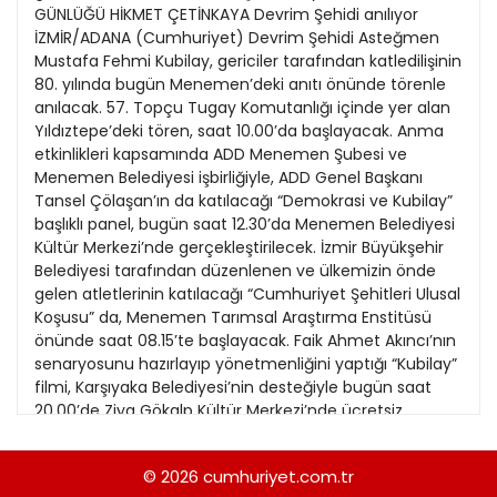
21
GÜNLÜĞÜ HİKMET ÇETİNKAYA Devrim Şehidi anılıyor
13
Kitap Eki
1989
İZMİR/ADANA (Cumhuriyet) Devrim Şehidi Asteğmen
22
14
Mustafa Fehmi Kubilay, gericiler tarafından katledilişinin
Özel Ekler
1988
80. yılında bugün Menemen’deki anıtı önünde törenle
23
15
anılacak. 57. Topçu Tugay Komutanlığı içinde yer alan
Özel Okullar
1987
Yıldıztepe’deki tören, saat 10.00’da başlayacak. Anma
24
16
Sevgililer Günü
etkinlikleri kapsamında ADD Menemen Şubesi ve
1986
25
Menemen Belediyesi işbirliğiyle, ADD Genel Başkanı
17
Siyaset Eki
1985
Tansel Çölaşan’ın da katılacağı “Demokrasi ve Kubilay”
26
18
başlıklı panel, bugün saat 12.30’da Menemen Belediyesi
Sürdürülebilir yaşam
1984
Kültür Merkezi’nde gerçekleştirilecek. İzmir Büyükşehir
27
19
Turizm Eki
Belediyesi tarafından düzenlenen ve ülkemizin önde
1983
28
gelen atletlerinin katılacağı “Cumhuriyet Şehitleri Ulusal
20
Yerel Yönetimler
1982
Koşusu” da, Menemen Tarımsal Araştırma Enstitüsü
29
21
önünde saat 08.15’te başlayacak. Faik Ahmet Akıncı’nın
1981
senaryosunu hazırlayıp yönetmenliğini yaptığı “Kubilay”
30
22
filmi, Karşıyaka Belediyesi’nin desteğiyle bugün saat
1980
20.00’de Ziya Gökalp Kültür Merkezi’nde ücretsiz
31
23
gösterilecek. Kubilay, Adana’da da çok sayıda parti,
1979
demokratik kitle örgütü ve bazı derneklerin ortak
24
© 2026
cumhuriyet.com.tr
1978
düzenleyeceği etkinlikle anılacak. “Cumhuriyet İçin