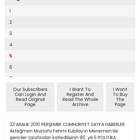
Cumhuriyet Sağlıklı Beslenme
2002
9
1
Cumhuriyet Sokak
2001
10
2
Cumhuriyet Spor
2000
11
3
Cumhuriyet Strateji
1999
12
4
Cumhuriyet Tarım
1998
13
5
Cumhuriyet Yılbaşı
1997
14
6
Çerçeve Eki
1996
15
7
Çocuk Kitap
1995
16
Our Subscribers
I Want To
I Want
8
Dergi Eki
1994
Can Login And
Register And
To Buy
17
Read Original
Read The Whole
The
9
Ekonomi Eki
Page
Archive
Page
1993
18
10
Eskişehir
1992
19
11
23 ARALIK 2010 PERŞEMBE CUMHURİYET SAYFA HABERLER
Evleniyoruz
1991
Asteğmen Mustafa Fehmi Kubilay’ın Menemen’de
20
12
Güney Dogu
gericiler tarafından katledilişinin 80. yılı 5 POLİTİKA
1990