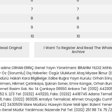
6
6
7
7
8
8
9
9
10
10
11
11
Read Original
I Want To Register And Read The Whol
Archive
12
12
13
 adına ORHAN ERİNÇ Genel Yayın Yönetmeni: İBRAHİM YILDIZ İstihba
14
ay Öz (Sorumlu) Dış Haberler: Özgür UluMurat Ataş Miyase İlknur (Ek
Müdürü: Hakan Kara BilgiBelge: Edibe Buğra Yayın Kurulu: Orhan Eri
15
 Sirmen, Hikmet Çetinkaya, Şükran Soner, Emre Kongar, Orhan Burs
Ahmet Rasim Sok. No: 14 Çankaya 06550 Ankara Tel: (0312) 442305
16
. 1352 S. 2/3 Tel: (0232) 4411220, Faks: (0232) 4418745 Adana Temsil
211, Faks: (0322) 3631215 Antalya Temsilcisi: Ahmet Oruçoğlu Cumh
17
42) 2430509 İdare Müdürü: Hüseyin Gürer Mali İşler: Bülent Yener
18
enel Müdür Yardımcısı: Nazende Pal Tel: (0212) 251 98 74 75 /25