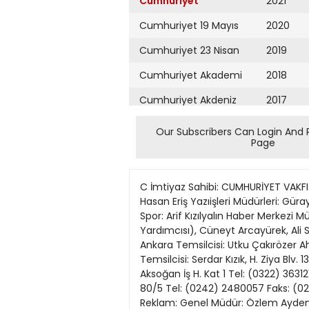
Cumhuriyet
2021
Cumhuriyet 19 Mayıs
2020
Cumhuriyet 23 Nisan
2019
Cumhuriyet Akademi
2018
Cumhuriyet Akdeniz
2017
Cumhuriyet Alışveriş
2016
Our Subscribers Can Login And 
Page
Cumhuriyet Almanya
2015
Cumhuriyet Anadolu
2014
C İmtiyaz Sahibi: CUMHURİYET VAKFI
Cumhuriyet Ankara
2013
Hasan Eriş Yazıişleri Müdürleri: Gür
Spor: Arif Kızılyalın Haber Merkezi 
Cumhuriyet Büyük
2012
Yardımcısı), Cüneyt Arcayürek, Ali
Taaruz
Ankara Temsilcisi: Utku Çakırözer 
2011
Temsilcisi: Serdar Kızık, H. Ziya Blv
Cumhuriyet
Cumartesi
Aksoğan İş H. Kat 1 Tel: (0322) 3631
2010
80/5 Tel: (0242) 2480057 Faks: (02
Cumhuriyet Çevre
2009
Reklam: Genel Müdür: Özlem Ayden G