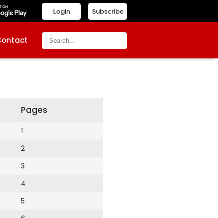
Login
Subscribe
Contact
Pages
1
2
3
4
5