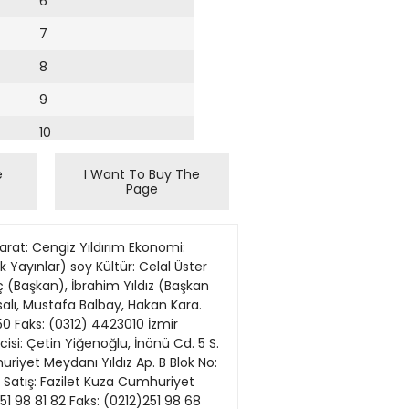
6
7
8
9
10
11
e
I Want To Buy The
Page
12
13
rat: Cengiz Yıldırım Ekonomi:
14
 Yayınlar) soy Kültür: Celal Üster
nç (Başkan), İbrahim Yıldız (Başkan
15
alı, Mustafa Balbay, Hakan Kara.
0 Faks: (0312) 4423010 İzmir
16
cisi: Çetin Yiğenoğlu, İnönü Cd. 5 S.
uriyet Meydanı Yıldız Ap. B Blok No:
17
 Satış: Fazilet Kuza Cumhuriyet
18
1 98 81 82 Faks: (0212)251 98 68