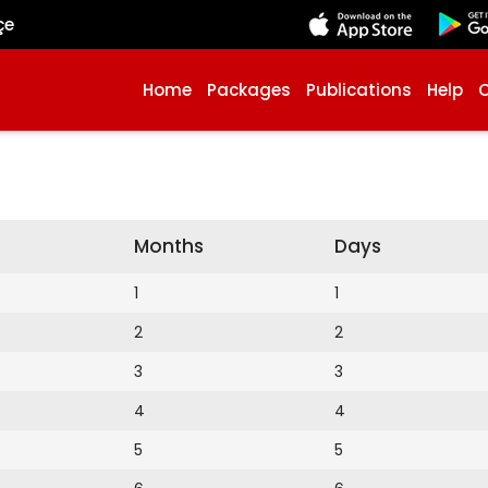
çe
Home
Packages
Publications
Help
Months
Days
1
1
2
2
3
3
4
4
5
5