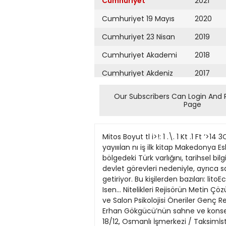
Cumhuriyet
2021
Cumhuriyet 19 Mayıs
2020
Cumhuriyet 23 Nisan
2019
Cumhuriyet Akademi
2018
Cumhuriyet Akdeniz
2017
Cumhuriyet Alışveriş
2016
Our Subscribers Can Login And 
Page
Cumhuriyet Almanya
2015
Cumhuriyet Anadolu
2014
Mitos Boyut tl i>!: 1 .\. 1 Kt .1 Ft ‘>
Cumhuriyet Ankara
2013
yayıııİan nı iş ilk kitap Makedonya E
bölgedeki Türk varlığını, tarihsel b
Cumhuriyet Büyük
2012
devlet görevleri nedeniyle, ayrıca sa
Taaruz
getiriyor. Bu kişilerden bazıları: li
2011
Isen... Nitelikleri Rejisörün Metin
Cumhuriyet
Cumartesi
ve Salon Psikolojisi Öneriler Genç Re
2010
Erhan Gökgücü’nün sahne ve konserv
Cumhuriyet Çevre
2009
18/12, Osmanlı İşmerkezi / Taksimİs