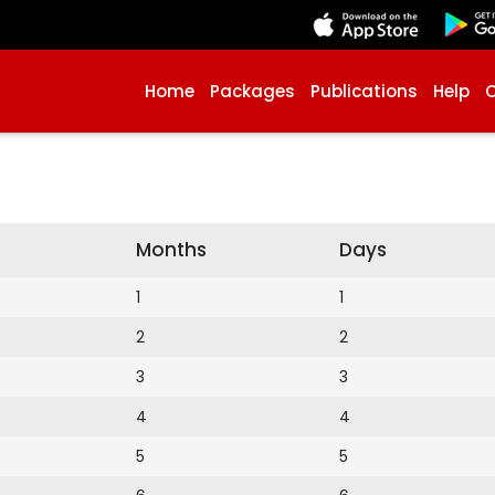
Home
Packages
Publications
Help
Months
Days
1
1
2
2
3
3
4
4
5
5