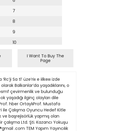
6
7
8
9
10
11
e
I Want To Buy The
Page
12
13
ji Sa tl’ üze’riıı e iilkeııı izde
14
 olarak Balkanlar’da yaşadıklarını, o
. Resmf çevirmenlik ve bulunduğu
15
k yaşadığı ilginç olayları dile
 Prof. hber OrtaylıProf. Mustafa
16
ri ile Çalışma Oyuncu Hedef Kitle
lük ve başrejisörlük yapmış olan
17
 çalışma Ltd. Şti. Kazancı Yokuşu
18
ut®gmail .com TEM Yapım Yayıncılık