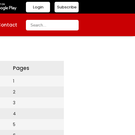
Login
Subscribe
Contact
Pages
1
2
3
4
5