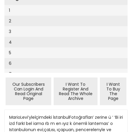
Cumhuriyet Sağlıklı Beslenme
2002
9
1
Cumhuriyet Sokak
2001
10
2
Cumhuriyet Spor
2000
11
3
Cumhuriyet Strateji
1999
12
4
Cumhuriyet Tarım
1998
13
5
Cumhuriyet Yılbaşı
1997
14
6
Çerçeve Eki
1996
15
7
Çocuk Kitap
1995
16
Our Subscribers
I Want To
I Want
8
Dergi Eki
1994
Can Login And
Register And
To Buy
17
Read Original
Read The Whole
The
9
Ekonomi Eki
Page
Archive
Page
1993
18
10
Eskişehir
1992
19
11
MarioLevi’yleİçimdeki İstanbulFotoğrafları’ zerine ü ‘ ‘Bi iri
Evleniyoruz
1991
izd farkI bel iama rb m en ıyız k önemli lantemas’ o
20
12
Güney Dogu
Istanbulonun evi;çaLısı, ıçapuan, pencerelenyle ve
1990