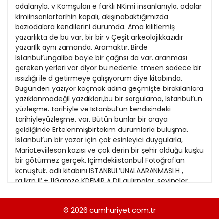
21
odalarıyla. v Komşuları e farklı NKimi insanlanıyla. odalar
13
Kitap Eki
1989
kimiinsanlartarihin kapalı, akışınabaktığımızda
22
14
bazıodalara kendilerini durumda. Ama kilitlemiş
Özel Ekler
1988
yazarlıkta de bu var, bir bir v Çeşit arkeolojikkazıdır
23
15
yazarIlk aynı zamanda. Aramaktır. Birde
Özel Okullar
1987
Istanbul’ungaliba böyle bir çağnsı da var. aranması
24
16
Sevgililer Günü
gereken yerleri var diyor bu nedenle. tmBen sadece bir
1986
25
ıssızlığı ile d getirmeye çalışıyorum diye kitabında.
17
Siyaset Eki
1985
Bugünden yazıyor kaçmak adına geçmişte birakılanlara
26
18
yazıklanmadeğil yazdıkları,bu bir sorgulama, Istanbul’un
Sürdürülebilir yaşam
1984
yüzleşme. tarihiyle ve Istanbul’un kendisindeki
27
19
Turizm Eki
tarihiyleyüzleşme. var. Bütün bunlar bir araya
1983
28
geldiğinde Ertelenmişbirtakım durumlarla buluşma.
20
Yerel Yönetimler
1982
Istanbul’un bir yazar için çok esinleyici duygularla,
29
21
MarioLeviileson kazısı ve çok derin bir şehir olduğu kuşku
1981
bir götürmez gerçek. Içimdekiistanbul Fotoğraflan
30
22
konuştuk. adlı kitabını ISTANBUL’UNALAARANMASI H ,
1980
raJkrn il’ + 11Gamze KDEMIR A Dil gulırnalar. sevinçler,
31
23
hüzünler, mazi or Vatan.., ile sarmal kök topraklara
1979
duı’uhın sevgi, salınınış kırgınlık, bağlılık... Bütün bu
24
© 2026
cumhuriyet.com.tr
1978
duvguların buluştuğu bir Istanbul var... Tüm fotoğ