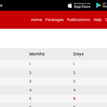
çe
Home
Packages
Publications
Help
Months
Days
1
1
2
2
3
3
4
4
5
5