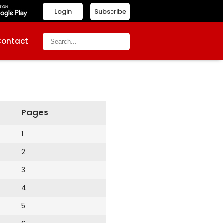
Login
Subscribe
Contact
Pages
1
2
3
4
5