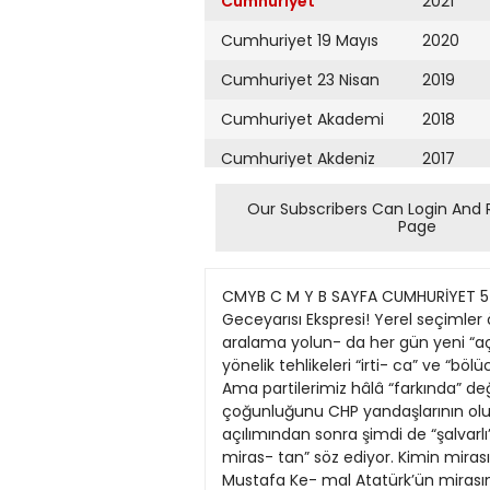
Cumhuriyet
2021
Cumhuriyet 19 Mayıs
2020
Cumhuriyet 23 Nisan
2019
Cumhuriyet Akademi
2018
Cumhuriyet Akdeniz
2017
Cumhuriyet Alışveriş
2016
Our Subscribers Can Login And 
Page
Cumhuriyet Almanya
2015
Cumhuriyet Anadolu
2014
CMYB C M Y B SAYFA CUMHURİYET 5 ARALIK 2008 CUMA 8 DIŞ HABERLER dishab@cumhuriyet.com.tr KAVŞAK ÖZGEN ACAR İmralı’da Geceyarısı Ekspresi! Yerel seçimler öncesinde, par- tilerin Aziz Nesin’in “Büyük- lere Masallar” kitabında anlattığı gi- bi “Doğu Kapısını” aralama yolun- da her gün yeni “açılım”lar gaze- te başlıklarına taşınıyor. Bu gaze- tenin somut biçimde Türkiye Cum- huriyeti’ne yönelik tehlikeleri “irti- ca” ve “bölücülük” konularında “Farkında mısınız?” başlıkları ile vurguladığını Mısır’daki sağır sul- tan bile duydu. Ama partilerimiz hâlâ “farkında” değiller! 22 Temmuz seçiminden önce, Türk bayrakları ile alanları dolduran yüz binlerce insanın çoğunluğunu CHP yandaşlarının oluşturduğu bir gerçek değil mi? Bu gerçeği unu- tan CHP Genel Başkanı Deniz Baykal “kara çarşaf” açılımından sonra şimdi de “şalvarlı” Âşık Veysel’in Atatürk zamanında An- kara’ya sokulmadığını AKP ağzı ile söyledikten sonra “reddi miras- tan” söz ediyor. Kimin mirasını reddediyor? Türkiye Cumhuriyeti’ni, bugün başkanı olduğu Cumhuriyet Halk Partisi’ni kuran Mustafa Ke- mal Atatürk’ün mirasını… Sanki “kara çarşaf” ile “şalvar” aynı nite- likte siyasal simgeymişçesine… Baykal’ın bu sözlerinin, adı “yol- suzluk” ve “uyuşturucu kaçakçılığı- na” karıştığı için AKP’nin 2 numarası Mersin Milletvekili Dengir Mir Mehmet Fırat’ın Nev York Times gazetesine ver- diği demecindeki “Atatürk devrimleri travma (sarsıntı) yaratmıştır” sözlerinden ne farkı var? AKP, başta Diyarbakır olmak üzere, Kürt nüfusun çoğunlukta olduğu Doğu belediyelerini ele geçirmek için “bölücülük” düzlemin- de “açılımlar” peşinde! Adalet Bakanlığı, 30 bin ki- şinin katili Abdullah Öca- lan’ın “yalnızlık çekmeme- si için” İmralı Adası’na baş- ka mahkûmlar gönderme- ye hazırlanıyor. Böylece yöre seçmenine “idamdan kurtulan” PKK’nin elebaşı- nı sevindirip yöre seç- menlerini AKP’ye çekme hedefleniyor. Öcalan’ın İmralı’daki ya- şamı, DTP öncülüğünde “kötü muamele” savı ile Avrupa İnsan Hakları Mahkemesi’ne (AİHM) ta- şınmıştı. AİHM, 2005’te “Türk makamlarının Öca- lan’ın hapis cezası için olağanüstü güvenlik ön- lemlerinin anlaşılırlığına” karar vermişti. Kararda, mahkûmun avukatları ve ailesi ile görüştüğü için “bir yalıtım ve hücre hap- sinden söz edilemeyeceği” de vurgulanmıştı. Şimdi DTP’nin uluslar- arası yargıda beceremedi- ğini, yerel seçimler önce- sinde, Kürt seçmenlerin oyları uğrunda, AKP iç hu- kuku zorlayarak gerçek- leştirmeye çalışıyor. Başka ülkelerden bazı örnekler verelim: 11 Eylül hücrede! ABD’yi sarsan 11 Eylül 2001 olayı ile bağlantısından dolayı Virginya Eyalet Mah- kemesi, Fas kökenli Fransız vatandaşı Zekeriya Musa- vi’yi “idam” yerine “af yolu tıkalı yaşam boyu hapis ce- zasına” çarptırmıştı. ABD’de halk, tıpkı Türk halkının Öca- lan için öngördüğü “boynu
Cumhuriyet Ankara
2013
Cumhuriyet Büyük
2012
Taaruz
2011
Cumhuriyet
Cumartesi
2010
Cumhuriyet Çevre
2009