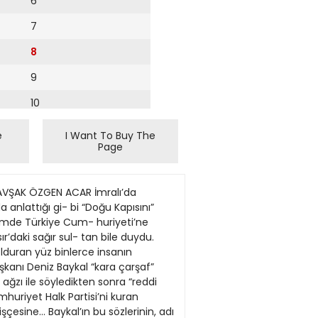
6
7
8
9
10
11
e
I Want To Buy The
Page
12
13
andı. Doç.Dr. Semahat ÖZDEMİR (Jüri Başkanı), Prof.Dr. Uygun AKSOY, Doç.Dr. Renan Fun- da BARBAROS, Prof.Dr.Orcan GÜNDÜZ, Prof.Dr. Belgin HOŞSU, Prof.Dr. Mehmet Bülent ÖZKAN ve Prof.Dr. Alp TİMUR'dan oluşan jüri tarafından, ödül ve mansiyon almaya hak kazanan projeler belirlendi. Ödül Kazanan Proje Ekipleri 1.lik Ödülü Koray VELİBEYOĞLU, Şehir Plancısı (ekip temsilcisi) ; Rabia BOLPOSTA, Şehir Plancısı Ahmet Kıvanç KUTLUCA, Şehir Plancısı; Uğur BOZKURT, Şehir Plancısı Gülnur VURUŞKAN, Şehir Plancısı; Murat ÇEVİKAYAK, Mimar; Arzu Uçal ŞENGEL, Peyzaj Mimarı Sema ERTUĞRUL, Ziraat Mühendisi; Hasibe VELİBEYOĞLU,danışman, Şehir Plancısı Gökhan ÇAM, danışman, İhracat Uzmanı; Hamidreza YAZDANİ, yardımcı, Şehir Planlama Öğrencisi 2.lik Ödülü Pınar GÖKBAYRAK, Mimar (ekip temsilcisi); Ali ERAY, Mimar; Burçin YILDIRIM, Mimar Can OKMAN, Şehir Plancısı; Mehmet Yunus RONA, Peyzaj Mimarı; Önder YILMAZ, Ziraat Mühendisi N. Dilek Ayman RODRİGUE, danışman, Mimar; Levent KOÇ, danışman, Şehir Plancısı Ömer KANIPAK, danışman Mimar 3.lik Ödülü Öget Nevin CÖCEN, Mimar (ekip temsilcisi); Burçak İŞÇİ, Ziraat Mühendisi Nida Kamil ÖZBOLAT, Şehir Plancısı; Eti Benvenişte ATTİAS, Peyzaj Mimarı Mansiyon Kazanan Proje Ekipleri • Mehmet Nazım ÖZER, Şehir Plancısı, (ekip temsilcisi); Emrah SÖYLEMEZ, Şehir Plancısı Gökhan YUSUFBEYOĞLU, Ziraat Mühendisi; Nihat EYİCE, Mimar; M. Can SAYAN, Peyzaj Mimarı Gamze ÖZER, danışman, Şehir Plancısı; Özen ABANOZ, danışman, Mimar Şenol ALPASLAN, danışman, Şehir Plancısı • Ömer GÜLKAL, Peyzaj Mimarı, (ekip temsilcisi); Ergin BOZKURT, Şehir Plancısı Ümit Gökhan ÇİÇEK, Mimar; Mehmet TÜREMEN, Ziraat Mühendisi • Rivka Geron SCHILD, Mimar (ekip temsilcisi); Mustafa Batu KEPEKÇİOĞLU, Mimar Azime TEZER, Şehir Plancısı; İlke AKŞEHİRLİ, Peyzaj Mimarı Hakan Ozan ERZİNCANLI, Ziraat Mühendisi; Emre TEPE, Şehir Plancısı Mete Başar BAYPINAR, Şehir Plancısı • Murat Z. MEMLÜK, Peyzaj Mimarı (ekip temsilcisi); Murat BEKTAŞ, Peyzaj Mimarı N. Günizi MEMLÜK, Mimar; Özge ÖZDEMİR, Peyzaj Mimarı; Burçak ÜZEL, Şehir plancısı Yener ATASEVEN, Ziraat Mühendisi; Yalçın Demir MEMLÜK, danışman, Peyzaj Mimarı Özlem BEKTAŞ, danışman, Biyolog; Dudu Dişle MEMLÜ
14
15
16
17
18