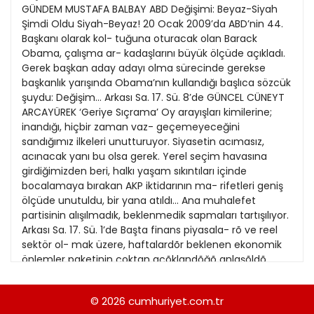
21
GÜNDEM MUSTAFA BALBAY ABD Değişimi: Beyaz-Siyah
13
Kitap Eki
1989
Şimdi Oldu Siyah-Beyaz! 20 Ocak 2009’da ABD’nin 44.
22
14
Başkanı olarak kol- tuğuna oturacak olan Barack
Özel Ekler
1988
Obama, çalışma ar- kadaşlarını büyük ölçüde açıkladı.
23
15
Gerek başkan aday adayı olma sürecinde gerekse
Özel Okullar
1987
başkanlık yarışında Obama’nın kullandığı başlıca sözcük
24
16
Sevgililer Günü
şuydu: Değişim... Arkası Sa. 17. Sü. 8’de GÜNCEL CÜNEYT
1986
25
ARCAYÜREK ‘Geriye Sıçrama’ Oy arayışları kimilerine;
17
Siyaset Eki
1985
inandığı, hiçbir zaman vaz- geçemeyeceğini
26
18
sandığımız ilkeleri unutturuyor. Siyasetin acımasız,
Sürdürülebilir yaşam
1984
acınacak yanı bu olsa gerek. Yerel seçim havasına
27
Turizm Eki
girdiğimizden beri, halkı yaşam sıkıntıları içinde
1983
28
bocalamaya bırakan AKP iktidarının ma- rifetleri geniş
Yerel Yönetimler
1982
ölçüde unutuldu, bir yana atıldı... Ana muhalefet
29
partisinin alışılmadık, beklenmedik sapmaları tartışılıyor.
1981
Arkası Sa. 17. Sü. 1’de Başta finans piyasala- rõ ve reel
30
sektör ol- mak üzere, haftalardõr beklenen ekonomik
1980
önlemler paketinin çoktan açõklandõğõ anlaşõldõ.
31
Başbakan Recep Tayyip Erdoğan, gazetecile- rin
1979
sorusunu, “Kõzõlcahamam’da ekonomik ted- bir olarak
© 2026
cumhuriyet.com.tr
1978
daha önce yedi madde açõkladõk, eko- nomik paket