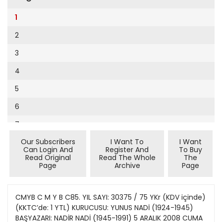
Cumhuriyet Sağlıklı Beslenme
2002
9
1
Cumhuriyet Sokak
2001
10
2
Cumhuriyet Spor
2000
11
3
Cumhuriyet Strateji
1999
12
4
Cumhuriyet Tarım
1998
13
5
Cumhuriyet Yılbaşı
1997
14
6
Çerçeve Eki
1996
15
7
Çocuk Kitap
1995
16
Our Subscribers
I Want To
I Want
8
Dergi Eki
1994
Can Login And
Register And
To Buy
17
Read Original
Read The Whole
The
9
Ekonomi Eki
Page
Archive
Page
1993
18
10
Eskişehir
1992
19
11
CMYB C M Y B C85. YIL SAYI: 30375 / 75 YKr (KDV içinde)
Evleniyoruz
1991
(KKTC’de: 1 YTL) KURUCUSU: YUNUS NADİ (1924-1945)
20
12
Güney Dogu
BAŞYAZARI: NADİR NADİ (1945-1991) 5 ARALIK 2008 CUMA
1990