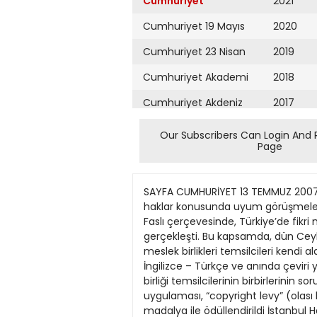
Cumhuriyet
2021
Cumhuriyet 19 Mayıs
2020
Cumhuriyet 23 Nisan
2019
Cumhuriyet Akademi
2018
Cumhuriyet Akdeniz
2017
Cumhuriyet Alışveriş
2016
Our Subscribers Can Login And 
Page
Cumhuriyet Almanya
2015
Cumhuriyet Anadolu
2014
SAYFA CUMHURİYET 13 TEMMUZ 2007 CUMA 14 KÜLTÜR kultur?cumhuriyet.com.tr AMERİKAN BİYOGRAFİ ENSTİTÜSÜ Avrupa Birliği ile fikri haklar konusunda uyum görüşmeleri başladı Sanatçılar Avrupa’ya doğru Kültür Servisi Avrupa Birliği Komisyonu’nun Fikri Mülkiyet Hukuku Faslı çerçevesinde, Türkiye’de fikri mülkiyet haklarının uygulanmasına ilişkin teknik inceleme ziyareti 9 – 12 Temmuz tarihleri arasında gerçekleşti. Bu kapsamda, dün Ceylan Intercontinental Oteli’nde yapılan toplantıda sinema, müzik, edebiyatbilim ve bilgisayar yazılımı meslek birlikleri temsilcileri kendi alanlarında fikri mülkiyet haklarının durumu ve yaşanan sorunlar konusunda birer sunum yaptılar. İngilizce – Türkçe ve anında çeviri yöntemiyle yapılan, 10’ar dakikalık sunumların ardından, Avrupa Birliği Türkiye Delegasyonu ile meslek birliği temsilcilerinin birbirlerinin sorularını yanıtlamasıyla toplantı sona erdi. Tartışılan konuların başında korsan yayıncılık, bandrol uygulaması, “copyright levy” (olası kopyalama araçlarından alınan vergi) ile meslek birliklerinin, dolayısıyla da yazar ve sa Tuğlacı altın madalya ile ödüllendirildi İstanbul Haber Servisi Dil, tarih araştırmacısı Okyanus Sözlüğü’nün yazarı Pars Tuğlacı’ya Amerikan Biyografi Enstitüsü tarafından, bilim hayatına yaptığı katkılardan dolayı altın madalya verilmesi kararlaştırıldı. Tuğlacı’ya ödülü, Washington’da Amerikan Biyografi Enstitüsü ve Cambridge Uluslararası Biyografi Merkezi tarafından bu yıl 37’ncisi düzenlenen Uluslararası Bilim Kültür ve Sanatlar Kongresi’nde 4 Temmuz’da verildi. Pars Tuğlacı, Türkiye adına böyle bir ödülü almaktan onur duyduğunu belirterek “Ülkem adına çok mutlu oldum. Benim en büyük idealim aynı çatı altında toplanan 5 kıtadan insanları görüp onlarla buluşmak” dedi. Tuğlacı, 4 Temmuz’da sunduğu tebliğde, tarih boyunca sanatçı ve bilim adamlarının dünya insanlarının sevgi ve barış içinde yaşamaları için çaba harcadıklarını dile getirdiğini anlattı. Tuğlacı, “Sanatın milliyeti yoktur. Sanat alanında eser verenler asılları ne olursa olsun, eserleriyle dünya insanlarına hitap ederler. Onların eserleri insanlığın malıdır. Kullandıkları türlü halk motifleriyle çeşitli tip ve renkten halklar arasında kaynaşma meydana getirirler” diye konuştu. Tuğlacı, tebliğini dünya barışı için kendi yazdığı “Barış Vakti” adlı şiirle tamamladığını kaydetti. Dün yapılan ilk toplantıda sinema, müzik, edebiyatbilim ve bilgisayar yazılımı meslek birliklerinin temsilcileri ile Avrupa Birliği Delegasyonu bir araya geldiler. Toplantıya düzenleyici Kültür Bakanlığı, TÜSİAD ve Türkiye Patent Enstitüsü temsilcileri ile Bilgi ve Koç üniversitelerinden akademisyenler de katıldı. gi ve Koç üniversitelerinin ilgili bölümlerinden uz
Cumhuriyet Ankara
2013
Cumhuriyet Büyük
2012
Taaruz
2011
Cumhuriyet
Cumartesi
2010
Cumhuriyet Çevre
2009