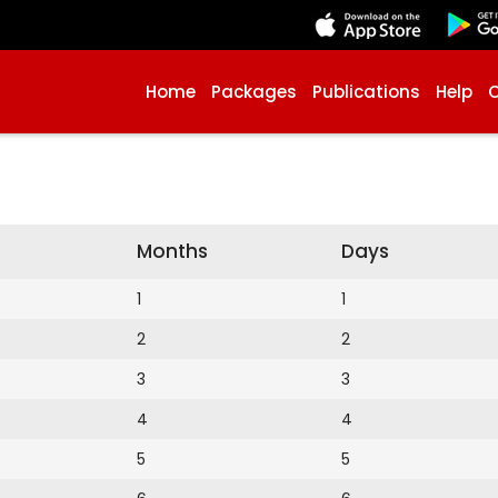
Home
Packages
Publications
Help
Months
Days
1
1
2
2
3
3
4
4
5
5