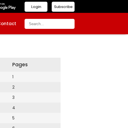
Login
Subscribe
Contact
Pages
1
2
3
4
5