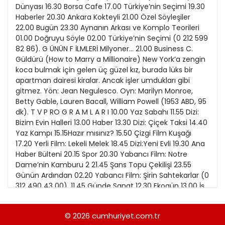
21
Dünyası 16.30 Borsa Cafe 17.00 Türkiye’nin Seçimi 19.30
13
Kitap Eki
1989
Haberler 20.30 Ankara Kokteyli 21.00 Özel Söyleşiler
22
14
22.00 Bugün 23.30 Aynanın Arkası ve Komplo Teorileri
Özel Ekler
1988
01.00 Doğruyu Söyle 02.00 Türkiye’nin Seçimi (0 212 599
23
15
82 86). G ÜNÜN F İLMLERİ Milyoner... 21.00 Business C.
Özel Okullar
1987
Güldürü (How to Marry a Millionaire) New York’a zengin
24
16
Sevgililer Günü
koca bulmak için gelen üç güzel kız, burada lüks bir
1986
25
apartman dairesi kiralar. Ancak işler umdukları gibi
17
Siyaset Eki
1985
gitmez. Yön: Jean Negulesco. Oyn: Marilyn Monroe,
26
18
Betty Gable, Lauren Bacall, William Powell (1953 ABD, 95
Sürdürülebilir yaşam
1984
dk). T V P RO G R A M L A R I 10.00 Yaz Sabahı 11.55 Dizi:
27
19
Turizm Eki
Bizim Evin Halleri 13.00 Haber 13.30 Dizi: Çiçek Taksi 14.40
1983
28
Yaz Kampı 15.15Hazır mısınız? 15.50 Çizgi Film Kuşağı
20
Yerel Yönetimler
1982
17.20 Yerli Film: Lekeli Melek 18.45 Dizi:Yeni Evli 19.30 Ana
29
Haber Bülteni 20.15 Spor 20.30 Yabancı Film: Notre
1981
Dame’nin Kamburu 2 21.45 Şans Topu Çekilişi 23.55
30
Günün Ardından 02.20 Yabancı Film: Şirin Sahtekarlar (0
1980
312 490 43 00). 11.45 Günde Sanat 12.30 Ekogün 13.00 İş
31
Günü 13.20 Tatil Günlüğü 14.35 Günde Sanat 15.00 Haber
1979
16.20 Ekogün 17.10 Günün Konusu 17.30 Dünyaya Bakış
© 2026
cumhuriyet.com.tr
1978
18.30 Avrupa Vizyonu 19.30 Gezi Rehberi 20.00