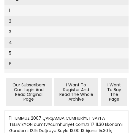
Cumhuriyet Sağlıklı Beslenme
2002
9
1
Cumhuriyet Sokak
2001
10
2
Cumhuriyet Spor
2000
11
3
Cumhuriyet Strateji
1999
12
4
Cumhuriyet Tarım
1998
13
5
Cumhuriyet Yılbaşı
1997
14
6
Çerçeve Eki
1996
15
7
Çocuk Kitap
1995
16
Our Subscribers
I Want To
I Want
8
Dergi Eki
1994
Can Login And
Register And
To Buy
17
Read Original
Read The Whole
The
9
Ekonomi Eki
Page
Archive
Page
1993
18
10
Eskişehir
1992
19
11
11 TEMMUZ 2007 ÇARŞAMBA CUMHURİYET SAYFA
Evleniyoruz
1991
TELEVİZYON cumtv?cumhuriyet.com.tr 17 11.30 Ekonomi
20
12
Güney Dogu
Gündemi 12.15 Doğruyu Söyle 13.00 13 Ajansı 15.30 İş
1990