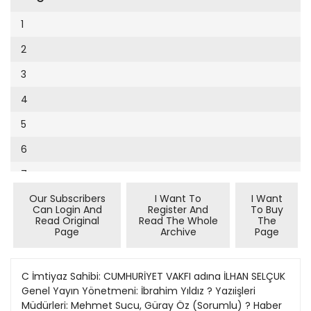
Cumhuriyet Sağlıklı Beslenme
2002
9
1
Cumhuriyet Sokak
2001
10
2
Cumhuriyet Spor
2000
11
3
Cumhuriyet Strateji
1999
12
4
Cumhuriyet Tarım
1998
13
5
Cumhuriyet Yılbaşı
1997
14
6
Çerçeve Eki
1996
15
7
Çocuk Kitap
1995
16
Our Subscribers
I Want To
I Want
8
Dergi Eki
1994
Can Login And
Register And
To Buy
17
Read Original
Read The Whole
The
9
Ekonomi Eki
Page
Archive
Page
1993
18
10
Eskişehir
1992
19
11
C İmtiyaz Sahibi: CUMHURİYET VAKFI adına İLHAN SELÇUK
Evleniyoruz
1991
Genel Yayın Yönetmeni: İbrahim Yıldız ? Yazıişleri
20
12
Güney Dogu
Müdürleri: Mehmet Sucu, Güray Öz (Sorumlu) ? Haber
1990