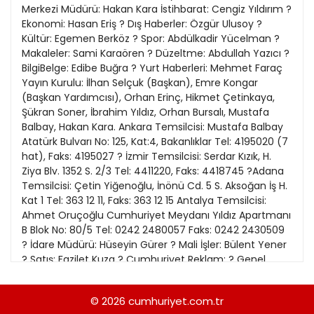
21
Merkezi Müdürü: Hakan Kara İstihbarat: Cengiz Yıldırım ?
13
Kitap Eki
1989
Ekonomi: Hasan Eriş ? Dış Haberler: Özgür Ulusoy ?
22
14
Kültür: Egemen Berköz ? Spor: Abdülkadir Yücelman ?
Özel Ekler
1988
Makaleler: Sami Karaören ? Düzeltme: Abdullah Yazıcı ?
23
15
BilgiBelge: Edibe Buğra ? Yurt Haberleri: Mehmet Faraç
Özel Okullar
1987
Yayın Kurulu: İlhan Selçuk (Başkan), Emre Kongar
24
16
Sevgililer Günü
(Başkan Yardımcısı), Orhan Erinç, Hikmet Çetinkaya,
1986
25
Şükran Soner, İbrahim Yıldız, Orhan Bursalı, Mustafa
17
Siyaset Eki
1985
Balbay, Hakan Kara. Ankara Temsilcisi: Mustafa Balbay
26
18
Atatürk Bulvarı No: 125, Kat:4, Bakanlıklar Tel: 4195020 (7
Sürdürülebilir yaşam
1984
hat), Faks: 4195027 ? İzmir Temsilcisi: Serdar Kızık, H.
27
19
Turizm Eki
Ziya Blv. 1352 S. 2/3 Tel: 4411220, Faks: 4418745 ?Adana
1983
28
Temsilcisi: Çetin Yiğenoğlu, İnönü Cd. 5 S. Aksoğan İş H.
Yerel Yönetimler
1982
Kat 1 Tel: 363 12 11, Faks: 363 12 15 Antalya Temsilcisi:
29
Ahmet Oruçoğlu Cumhuriyet Meydanı Yıldız Apartmanı
1981
B Blok No: 80/5 Tel: 0242 2480057 Faks: 0242 2430509
30
? İdare Müdürü: Hüseyin Gürer ? Mali İşler: Bülent Yener
1980
? Satış: Fazilet Kuza ? Cumhuriyet Reklam: ? Genel
31
Müdür: Özlem Ayden ? Genel Müdür Yardımcısı:
1979
Nazende Pal Tel: (0212) 251 98 74 75 /251 98 81 82 Faks:
© 2026
cumhuriyet.com.tr
1978
(0212) 251 98 68 Rezervasyon: (212) 343 72 74 Faks: 212