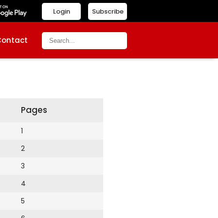
Login
Subscribe
Contact
Pages
1
2
3
4
5