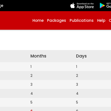
çe
Home
Packages
Publications
Help
Months
Days
1
1
2
2
3
3
4
4
5
5