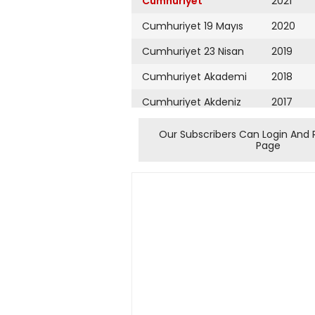
Cumhuriyet
2021
Cumhuriyet 19 Mayıs
2020
Cumhuriyet 23 Nisan
2019
Cumhuriyet Akademi
2018
Cumhuriyet Akdeniz
2017
Cumhuriyet Alışveriş
2016
Our Subscribers Can Login And 
Page
Cumhuriyet Almanya
2015
Cumhuriyet Anadolu
2014
Cumhuriyet Ankara
2013
Cumhuriyet Büyük
2012
Taaruz
2011
Cumhuriyet
Cumartesi
2010
Cumhuriyet Çevre
2009