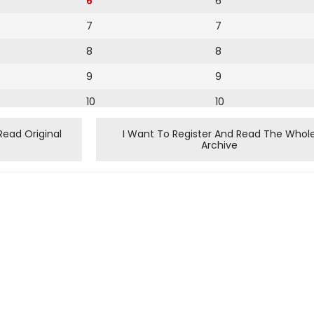
6
6
7
7
8
8
9
9
10
10
11
11
Read Original
I Want To Register And Read The Whol
Archive
12
12
13
14
15
16
17
18