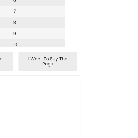
6
7
8
9
10
11
e
I Want To Buy The
Page
12
13
14
15
16
17
18