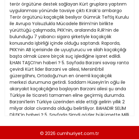
21
terör örgütüne destek sağlayan Kürt gruplara yaptırım
13
Kitap Eki
1989
uygulanması yönünde tavsiye çıktı K.Irak’a ambargo
22
14
Terör örgütünü kaçakçılık besliyor Gümrük Teftiş Kurulu
Özel Ekler
1988
ile Avrupa Yolsuzlukla Mücadele Birimi’nin birlikte
23
15
yürüttüğü çalışmada, PKK’nin, aralarında RJR’nin de
Özel Okullar
1987
bulunduğu 7 yabancı sigara şirketiyle kaçakçılık
24
16
Sevgililer Günü
konusunda işbirliği içinde olduğu saptandı. Raporda,
1986
25
PKK’nin AB içerisinde de uyuşturucu ve silah kaçakçılığı
17
Siyaset Eki
1985
başta olmak üzere birçok suç işlediğine işaret edildi.
26
18
İLHAN TAŞCI’nın haberi ? 5. Sayfada Barzani savaşı ranta
Sürdürülebilir yaşam
1984
çevirdi Kürt lider Barzani ve ailesi, MersinErbil
27
19
Turizm Eki
güzergâhını, Ortadoğu’nun en önemli kaçakçılık
1983
28
merkezi durumuna getirdi. Saddam Hüseyin’in oğlu ile
20
Yerel Yönetimler
1982
akaryakıt kaçakçılığına başlayan Barzani ailesi şu anda
29
Türkiye ile ticareti tamamen eline geçirmiş durumda.
1981
Barzani’lerin Türkiye üzerinden elde ettiği gelirin yıllık 2
30
milyar dolar civarında olduğu belirtiliyor. BAHADIR SELİM
1980
DİLEK’in haberi ? 5. Sayfada Şimdi gözler hükümette Milli
31
Güvenlik Kurulu’nda, terör örgütünün K.Irak’taki
1979
faaliyelerine yönelik girişimde bulunmayan ve PKK’ye
© 2026
cumhuriyet.com.tr
1978
her türlü lojistik desteği sağlayan Kürt grupların