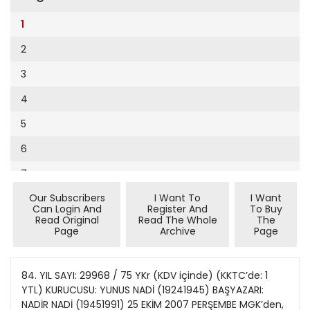
Cumhuriyet Sağlıklı Beslenme
2002
9
1
Cumhuriyet Sokak
2001
10
2
Cumhuriyet Spor
2000
11
3
Cumhuriyet Strateji
1999
12
4
Cumhuriyet Tarım
1998
13
5
Cumhuriyet Yılbaşı
1997
14
6
Çerçeve Eki
1996
15
7
Çocuk Kitap
1995
16
Our Subscribers
I Want To
I Want
8
Dergi Eki
1994
Can Login And
Register And
To Buy
17
Read Original
Read The Whole
The
9
Ekonomi Eki
Page
Archive
Page
1993
18
10
Eskişehir
1992
19
11
84. YIL SAYI: 29968 / 75 YKr (KDV içinde) (KKTC’de: 1
Evleniyoruz
1991
YTL) KURUCUSU: YUNUS NADİ (19241945) BAŞYAZARI:
20
12
Güney Dogu
NADİR NADİ (19451991) 25 EKİM 2007 PERŞEMBE MGK’den,
1990