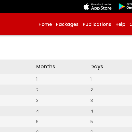
Home
Packages
Publications
Help
Months
Days
1
1
2
2
3
3
4
4
5
5