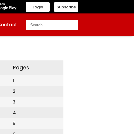
Login
Subscribe
Contact
Pages
1
2
3
4
5