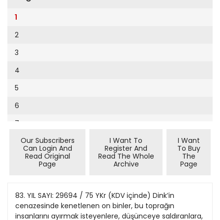
Cumhuriyet Sağlıklı Beslenme
2002
9
1
Cumhuriyet Sokak
2001
10
2
Cumhuriyet Spor
2000
11
3
Cumhuriyet Strateji
1999
12
4
Cumhuriyet Tarım
1998
13
5
Cumhuriyet Yılbaşı
1997
14
6
Çerçeve Eki
1996
15
7
Çocuk Kitap
1995
16
Our Subscribers
I Want To
I Want
8
Dergi Eki
1994
Can Login And
Register And
To Buy
17
Read Original
Read The Whole
The
9
Ekonomi Eki
Page
Archive
Page
1993
18
10
Eskişehir
1992
19
11
83. YIL SAYI: 29694 / 75 YKr (KDV içinde) Dink’in
Evleniyoruz
1991
cenazesinde kenetlenen on binler, bu toprağın
20
12
Güney Dogu
insanlarını ayırmak isteyenlere, düşünceye saldıranlara,
1990