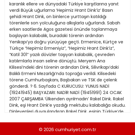
21
karanlık ellere ve dünyadaki Türkiye karşıtlarına yanıt
13
Kitap Eki
1989
verdi Büyük uğurlama ‘Hepimiz Hrant Dink’iz’ Basın
22
14
şehidi Hrant Dink, on binlerce yurttaşın katıldığı
Özel Ekler
1988
törenlerle son yolculuğuna alkışlarla uğurlandı. Sabah
23
15
erken saatlerde Agos gazetesi önünde toplanmaya
Özel Okullar
1987
başlayan kalabalık, buradaki törenin ardından
24
16
Sevgililer Günü
Yenikapı’ya doğru yürüyüşe geçti. Ermenice, Kürtçe ve
1986
25
Türkçe “Hepimiz Ermeniyiz”, “Hepimiz Hrant Dink’iz”,
17
Siyaset Eki
1985
“Katil 301” yazılı dövizler taşıyan kalabalık, çevreden
26
18
katılımlarla insan seline dönüştü. Meryem Ana
Sürdürülebilir yaşam
1984
Kilisesi’ndeki dini törenin ardından Dink, Silivrikapı’daki
27
19
Turizm Eki
Balıklı Ermeni Mezarlığı’nda toprağa verildi. Kilisedeki
1983
28
törene Cumhurbaşkanı, Başbakan ve TSK de çelenk
20
Yerel Yönetimler
1982
gönderdi. ? 6. Sayfada C KURUCUSU: YUNUS NADİ
29
(19241945) BAŞYAZARI: NADİR NADİ (19451991) 24 OCAK
1981
2007 ÇARŞAMBA ‘Ülkenden ayrılmadın’ Rakel Dink. Rakel
30
Dink, eşi Hrant Dink’e yazdığı mektubu kalabalığa okudu.
1980
Dinleyenleri duygulandıran Rakel Dink, eşinin Türkiye’de
31
milat yaptığını belirterek “Büyük bir bedel ödedi.
1979
Bedellerin ödendiği gelecekler Hrant’ları severek,
© 2026
cumhuriyet.com.tr
1978
Hrant’lara inanarak olur. Nefretle, hakaretle, kanı