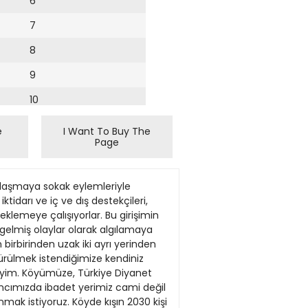
6
7
8
9
10
11
e
I Want To Buy The
Page
12
13
rusunun aci len aydınlatılması gerekiyor. Çünkü masa seçeneğini zaten birileri sürekli gündemde tutuyor. Kürt devleti peşindeki Talabani ve Barzani’nin, PKK’nin pasifize edilmesinde genel af seçeneği üzerinde durduğu biliniyor. İki Kürt lider, Öcalan’ın muhatap alınmasında ısrar ediyor. Önceki gün Başbakan’a mektup gönderen bir grup Avrupalı milletvekili de el altından aslında AP’nin siyasi çözümünü masaya sürüyor. PKK, Öcalan’ın dışlanacağı bir çözümün kesinlikle kabul edilemeyeceği konusunda kararlı görünüyor, olayı İmralı’ya kilitliyor. Erdoğan’ın çözüm olarak ağzından kaçırdığı ‘‘masa’’da işte bu gerçekler bekliyor. Yalnızca elma ile armudu değil, masaya kimin oturacağı konusunu da karıştıran Erdoğan’ın, ülkenin huzuruna dinamit koyan bu soruna daha ciddi yaklaşması gerekiyor. Hükümet terörün yarattığı panikle kangrenleşmiş bu yarayı iyileştirmeye çalışırken aslında kafası karışık bir doktor portresi çiziyor, hastayı komaya sokmaktan ileri gidemiyor! TBMM’DE TERÖR SEMPOZYUMU DTP ‘Roj TV’ye izin verenler samimiyetsiz’ ANKARA (Cumhuriyet Bürosu) Türk Parlamenterler Birliği tarafından düzenlenen ‘‘Küresel Terörle Mücadele’’ sempozyumunun açılışında konuşan TBMM Başkanvekili Nevzat Pakdil, ‘‘küresel tehdide karşı samimiyetsiz tutumlar sergilendiğini’’ vurguladı. Pakdil, ‘‘Ülkemizde son günlerde yaşanan olayların fitilini Roj TV tarafından yapılan yayınların ateşlediği ortada iken, tüm uyarılarımıza rağmen bu televizyonun yayınına hâlâ izin veren ülkenin takındığı tavır, bu samimiyetsiz tutuma en çarpıcı örnektir’’ dedi. Türk Parlamenterler Birliği Başkanı Hasan Korkmazcan,‘‘Küresel terörle mücadele, demokrasi ve hukukun rolü’’ sempozyumunun açılışında yaptığı konuşmada, Genelkurmay Başkanı Orgeneral Hilmi Özkök’ün terorizmin artık küresel bir tehdit haline geldiğine ilişkin bazı değerlendirmelerini okudu. Korkmazcan, ‘‘Terörün en alçak unsuru, dağdaki silahlı eşkıya değildir. Kışkırtılmış, şartlandırılmış ve aldatılmış olarak masum kitlelerin üzerine salınan çapulcular da değildir. Terör cephesinin asıl insanlık onurundan mahrum unsuru, sözle, yazıyla, teşvikle, elindeki kamu yetkisiyle teröristi ve terör or
14
15
16
17
18