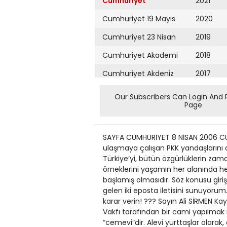
Cumhuriyet
2021
Cumhuriyet 19 Mayıs
2020
Cumhuriyet 23 Nisan
2019
Cumhuriyet Akademi
2018
Cumhuriyet Akdeniz
2017
Cumhuriyet Alışveriş
2016
Our Subscribers Can Login And 
Page
Cumhuriyet Almanya
2015
Cumhuriyet Anadolu
2014
SAYFA CUMHURİYET 8 NİSAN 2006 CUMARTESİ 4 ALİ SİRMEN HABERLER DÜNYADA BUGÜN Kürtlerle, siyasallaşmaya sokak eylemleriyle ulaşmaya çalışan PKK yandaşlarını aynı kefeye koyuyor Türkiye Gerçeklerini Gösteren İki Mektup AKP iktidarı ve iç ve dış destekçileri, Türkiye’yi, bütün özgürlüklerin zamanla ortadan kaldırılacağı bir İslam Cumhuriyeti’ne doğru hızla süreklemeye çalışıyorlar. Bu girişimin örneklerini yaşamın her alanında her gün görüyoruz. İşin ilginç yönü, kamuoyunun bunları artık alışılagelmiş olaylar olarak algılamaya başlamış olmasıdır. Söz konusu girişimin kılıfı da hazırdır: ”Din ve vicdan özgürlüğü”! Şimdi size, ülkenin birbirinden uzak iki ayrı yerinden gelen iki eposta iletisini sunuyorum. Bunların hiçbir yoruma gereksinimi yok. Okuyun ve nerelere götürülmek istendiğimize kendiniz karar verin! ??? Sayın Ali SİRMEN Kayseri ili Sarıoğlan ilçesi İğdeli köyünden emekli ilköğretim müfettişiyim. Köyümüze, Türkiye Diyanet Vakfı tarafından bir cami yapılmak istenmektedir. Hemen belirteyim, tüm köy halkı Alevidir. Alevi inancımızda ibadet yerimiz cami değil “cemevi”dir. Alevi yurttaşlar olarak, anayasal bir hak olan “inanç özgürlüğümüzü” sonuna kadar kullanmak istiyoruz. Köyde kışın 2030 kişi kalmaktadır ve bunların hiçbiri de camiye gitmemektedir. Köyümüzün hemen bitişiğindeki Yerlikuyu köyünde (bu köy de Alevidir) üçdört yıl önce bir cami yapılmış olup, cemaatinin olmaması nedeniyle kapalıdır. İki kişi dışında kendi köyüme cami yapılmasını isteyen yoktur. Hemen bitişik köyde, 800 metre uzaklıkta cami var iken 8090 milyar lira harcanarak köyümüze cami yapılması girişimine anlam veremiyor ve Alevi kültürünü asimile etmeye yönelik bir girişim olarak görüyoruz. İçinde tüyü bitmemiş yetimin hakkı olan bu parayı, cemaati olmayan bir köye cami yaptırmak için kullanmanın doğru olmadığını düşünüyoruz. Bu paraya yazıktır, biz kendi ibadet yerimiz olan cemevimizi kendimiz yaparız, inancımız üzerindeki elinizi çekin diyoruz. Oysa, bu kamusal kaynak, daha rasyonel bir şekilde, eğitim, sağlık, çevre gibi alanlarda rahatlıkla kullanılabilir. Bu girişimi önlemek için bir dernek kurarak bir araya geldik. Dernek ve köy halkı olarak, bütün devlet kademelerine ve Avrupa Birliği temsilciliğine ilettik. Genelinde ülkemizi, özelinde ise köyümüzü ilgilendiren bu sorunumuzu kamuoyuna iletmemizde yardımcı olmanızı diliyor, saygılar sunuyorum. ??? Sayın Sirmen, Bilimden ve aydınlanmadan yana olan üniversite öğrencileri olarak bugün üzüntü verici ve endişelendirici bir olaya tanık olduk. Bugün (31 Mart 2006) aydın ve ilerici bir eğitmen olan Hasan Ali YÜCEL’in ismini taşıyan eğitim fakültemizde bir grup tarafından kantinde dini ayin gerçekleştirilmiştir. Kantinde bir masanın etrafında toplanan, içlerinde fakültemizin öğrencisi olmayan şahı
Cumhuriyet Ankara
2013
Cumhuriyet Büyük
2012
Taaruz
2011
Cumhuriyet
Cumartesi
2010
Cumhuriyet Çevre
2009