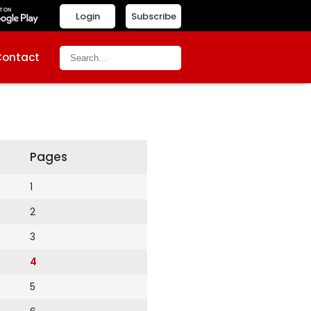
Login
Subscribe
Contact
Pages
1
2
3
4
5