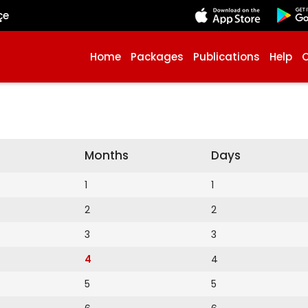
çe
Home
Packages
Publications
Help
Months
Days
1
1
2
2
3
3
4
4
5
5