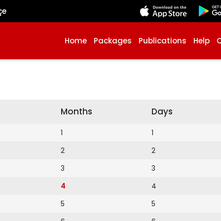
çe
Home
Packages
Publications
Help
Months
Days
1
1
2
2
3
3
4
4
5
5