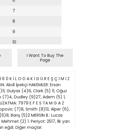
6
7
8
9
10
11
e
I Want To Buy The
Page
12
13
 İ L O D A K İ G Ü R E Ş Ç İ M İ Z
14
LON: Abdi İpekçi HAKEMLER: Ersan
1, Gulyas (4)6, Clark (5) 11, Oğuz
15
n (7)4, Dudley (9)27, Adem (5) 1,
. UZATMA: 7979 E F E S TA M G A Z
16
Popovic (7)8, Smith (8)13, Alper (6),
6)8, Barış (5)2 MERSİN B.: Lucas
17
Mehmet (2) 1. Periyot: 2517, İlk yarı:
18
un eğdi. Diğer maçlar: