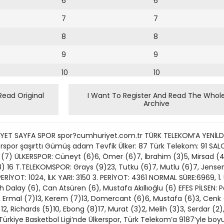
6
6
7
7
8
8
9
9
10
10
11
11
Read Original
I Want To Register And Read The Whol
Archive
12
12
13
T SAYFA SPOR spor?cumhuriyet.com.tr TÜRK TELEKOM’A YENİLDİ 6 0 K
14
 Ülkerspor şaşırttı Gümüş adam Tevfik Ülker: 87 Türk Telekom: 91 SA
l (7) ÜLKERSPOR: Cüneyt (6)6, Ömer (6)7, İbrahim (3)5, Mirsad (4)1
15
(8) 16 T.TELEKOMSPOR: Grays (9)23, Tutku (6)7, Mutlu (6)7, Jense
 PERİYOT: 1024, İLK YARI: 3150 3. PERİYOT: 4361 NORMAL SÜRE:6969, 1
16
ih Dalay (6), Can Atsüren (6), Mustafa Akıllıoğlu (6) EFES PİLSEN: 
7, Ermal (7)13, Kerem (7)13, Domercant (6)6, Mustafa (6)3, Cenk (
17
)12, Richards (5)10, Ebong (8)17, Murat (3)2, Melih (3)3, Serdar (2), 
18
Türkiye Basketbol Ligi’nde Ülkerspor, Türk Telekom’a 9187’yle boy