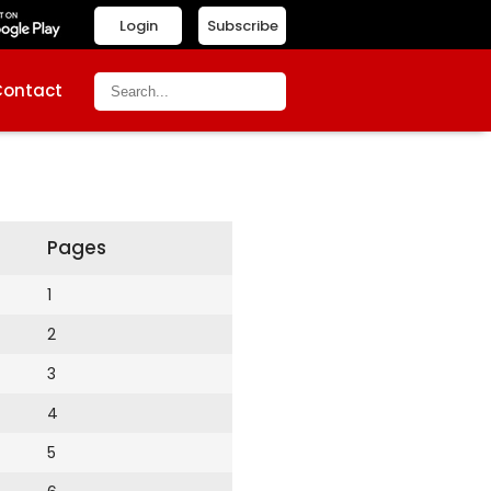
Login
Subscribe
Contact
Pages
1
2
3
4
5