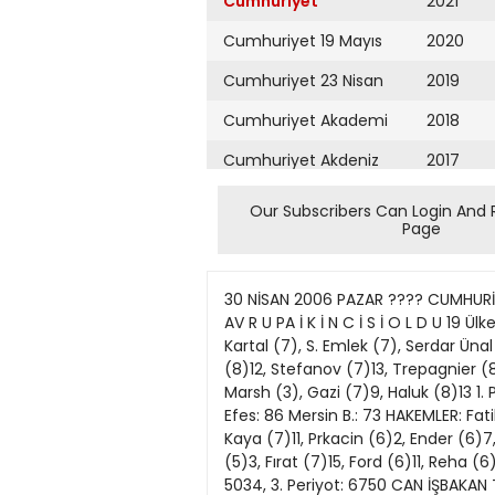
Cumhuriyet
2021
Cumhuriyet 19 Mayıs
2020
Cumhuriyet 23 Nisan
2019
Cumhuriyet Akademi
2018
Cumhuriyet Akdeniz
2017
Cumhuriyet Alışveriş
2016
Our Subscribers Can Login And 
Page
Cumhuriyet Almanya
2015
Cumhuriyet Anadolu
2014
30 NİSAN 2006 PAZAR ???? CUMHURİYE
Cumhuriyet Ankara
2013
AV R U PA İ K İ N C İ S İ O L D U 19
Kartal (7), S. Emlek (7), Serdar Üna
Cumhuriyet Büyük
2012
(8)12, Stefanov (7)13, Trepagnier 
Taaruz
Marsh (3), Gazi (7)9, Haluk (8)13 1.
2011
Efes: 86 Mersin B.: 73 HAKEMLER: Fat
Cumhuriyet
Cumartesi
Kaya (7)11, Prkacin (6)2, Ender (6)
2010
(5)3, Fırat (7)15, Ford (6)11, Reha (6
Cumhuriyet Çevre
2009
5034, 3. Periyot: 6750 CAN İŞBAKAN 