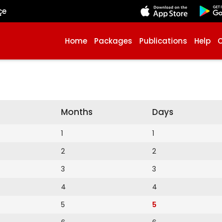
çe
Home
Packages
Publications
Help
Months
Days
1
1
2
2
3
3
4
4
5
5