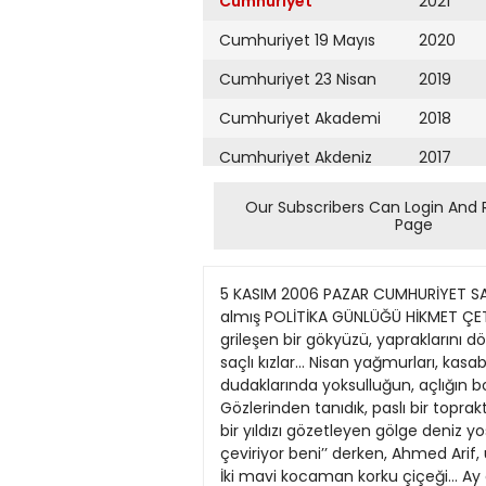
Cumhuriyet
2021
Cumhuriyet 19 Mayıs
2020
Cumhuriyet 23 Nisan
2019
Cumhuriyet Akademi
2018
Cumhuriyet Akdeniz
2017
Cumhuriyet Alışveriş
2016
Our Subscribers Can Login And 
Page
Cumhuriyet Almanya
2015
Cumhuriyet Anadolu
2014
5 KASIM 2006 PAZAR CUMHURİYET SAYFA HABERLER Alman polisi 11 Eylül saldırılarıyla ilgili soruşturmada para transferlerini inceleme altına almış POLİTİKA GÜNLÜĞÜ HİKMET ÇETİNKAYA 5 YİMPAŞ’ta terör şüphesi AYKUT KÜÇÜKKAYA Korku Çiçeği... İstanbul’a kar yağarken sadece grileşen bir gökyüzü, yapraklarını dökmüş ağaçlar görürüm... Güneşin yanıp tutuştuğu mevsimler gelir aklıma. Kumral çocuklar, siyah saçlı kızlar... Nisan yağmurları, kasabalar, tenha sokaklarda yalnızlığın resmini çizen erkekler... Alçakgönüllü bir ezgi, çiçek açan kadın dudaklarında yoksulluğun, açlığın boy verdiği coğrafyalarda, sevecenliğin düşü olup ansızın karşımıza çıkar... Bir gül kolu yürür ansızın... Gözlerinden tanıdık, paslı bir toprakta var olan ilk aşkınız, fundalıklarda gizlenen serçe sürüsü gibi havalanır... Geceleri ayakucuna kıvrılıp bir yıldızı gözetleyen gölge deniz yosunu gibi, dağ yolları gibi hasret türkülerini söyler... Yannis Ritsos, paslanmış bakışlarınızda ‘‘Ölüm geri çeviriyor beni’’ derken, Ahmed Arif, uçurum kıyısında incecik bir yolu anımsar, yumuşak, sert buğdayları... Yannis Ritsos ve Ahmed Arif... İki mavi kocaman korku çiçeği... Ay onu hüzünle yanağından öptüğü zaman... Ölüm bu, fukara ölümü, geldim, geliyorum demez... Sel Batman’ı vurur, Diyarbakır’ı, Şanlıurfa’yı... İluh Deresi hırçınlaşır, Şırnak ve Kilis, Çınar, sular altında kalır... Batman’da dere yatağına kerpiçten evler yapılır, dere taşar, çocuklar, gençler, yaşlılar ölür... Doğanın intikamı değil de nedir bu? ??? 1998 yılından bugüne dek Fırat üzerinde Birecik, Kargamış barajı göl alanları... Dicle üzerinde Ilısu... Yok edilen insanlığın ortak kültür mirası... BelkısZeugma... Dağlar, şehirler ve gökyüzü... Karadeniz’de, Doğu’da, Güneydoğu’da doğa intikamını alıyor... Ölümlere alışkın bir toplum ne yapabilir ki seyretmekten ve gözyaşı dökmekten başka?.. Deniz yosunu, saksı, hasır iskemle, taş merdiven... O güzelim tarih, kültür, Mezopotamya uygarlığı... Yaşama boş veren, insanlığı, tarihi, kültürü unutan bizler!.. Keçiboynuzlarının köklerinde bir durgun su uyuşukluğu içindeyiz, üstelik çaresiz. Ahmed Arif’in dizeleri, Yannis Ritsos’un ağıtları... ‘‘Yangınlar, kahpe fakları, korku çığları...’’ Defneler arasında kalan dereler, ilkyazdaki limon ağaçları... Dolu sofra, gülen anne, gülen çocuklar... Şafakta doğan işgücü... Yaşam nasıldır oralarda? Televizyonlarda gördük olup bitenleri... Asker yine devrede... Mehmetçik sel sularıyla boğuşuyor, aileleri kurtarıyor... Asker yol açıyor oralarda. Asker sağlık taraması yapıyor... Nereden nereye geldim... Yaşamı anlatacaktım, sevgiyi, aşkı, hüznü, yağmurlu bir İstanbul sabahında... Ellerimde 
Cumhuriyet Ankara
2013
Cumhuriyet Büyük
2012
Taaruz
2011
Cumhuriyet
Cumartesi
2010
Cumhuriyet Çevre
2009