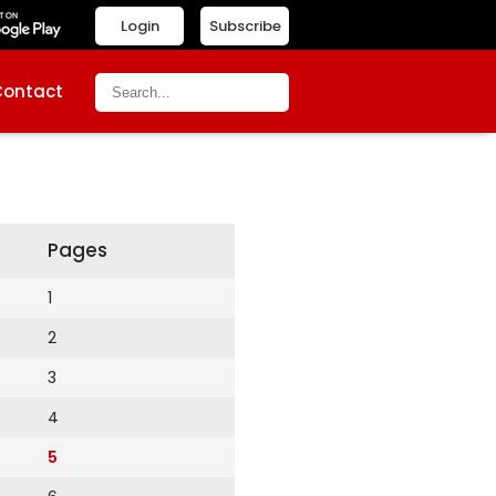
Login
Subscribe
Contact
Pages
1
2
3
4
5