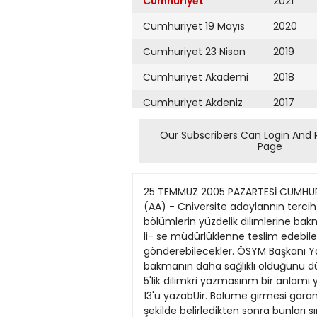
Cumhuriyet
2021
Cumhuriyet 19 Mayıs
2020
Cumhuriyet 23 Nisan
2019
Cumhuriyet Akademi
2018
Cumhuriyet Akdeniz
2017
Cumhuriyet Alışveriş
2016
Our Subscribers Can Login And 
Page
Cumhuriyet Almanya
2015
Cumhuriyet Anadolu
2014
25 TEMMUZ 2005 PAZARTESİ CUMHURİY
Cumhuriyet Ankara
2013
(AA) - Cniversite adaylannın terci
bölümlerin yüzdelik dilımlerine bak
Cumhuriyet Büyük
2012
li- se müdürlüklenne teslim edebile
Taaruz
gönderebilecekler. ÖSYM Başkanı Ya
2011
bakmanın daha sağlıklı olduğunu dü
Cumhuriyet
Cumartesi
5'lik dilimkri yazmasınm bir anlamı 
2010
13'ü yazabUir. Bölüme girmesi garan
Cumhuriyet Çevre
2009
şekilde belirledikten sonra bunları