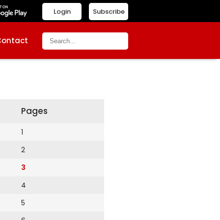
Login
Subscribe
Contact
Pages
1
2
3
4
5