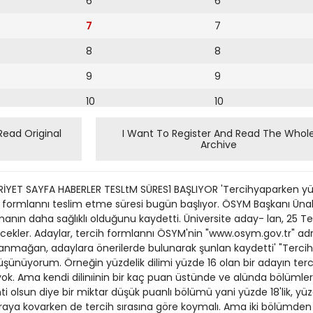
6
6
7
7
8
8
9
9
10
10
11
11
Read Original
I Want To Register And Read The Whol
Archive
12
12
13
ET SAYFA HABERLER TESLtM SÜRES1 BAŞLIYOR 'Tercihyaparken yüzd
14
h formlannı teslim etme süresi bugün başlıyor. ÖSYM Başkanı Ün
manın daha sağlıklı olduğunu kaydetti. Üniversite aday- lan, 25 
15
cekler. Adaylar, tercih formlannı ÖSYM'nin "www.osym.gov.tr" adre
nmağan, adaylara önerilerde bulunarak şunlan kaydetti' "Tercih
16
şünüyorum. Örneğin yüzdelik dilimi yüzde 16 olan bir adayın terc
yok. Ama kendi dilinıinin bir kaç puan üstünde ve alünda bölümleri
17
ti olsun diye bir miktar düşük puanlı bölümü yani yüzde 18'lik, yü
18
 sıraya kovarken de tercih sırasına göre koymalı. Ama iki bölümde