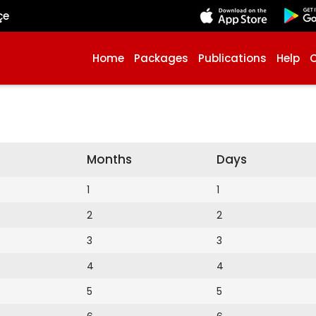
çe
Home
Packages
Publications
Help
Months
Days
1
1
2
2
3
3
4
4
5
5