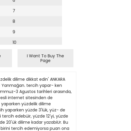
6
7
8
9
10
11
e
I Want To Buy The
Page
12
13
elik dilime dikkat edin' ANKARA
14
al Yanmağan. tercih yapar- ken
Temmuz-3 Agustos tarihleri arasında,
15
sli internet sitesinden de
 yaparken yüzdelik dilime
16
ih yaparken yüzde 3'lük, yüz- de
 tercih edebüir, yüzde 12'yi, yüzde
17
zde 20'ük dilime kadar yazabiUr. Bu
18
n birini tercih edemiyorsa puan ona