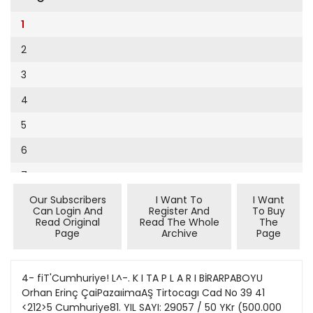
Cumhuriyet Sağlıklı Beslenme
2002
10
1
Cumhuriyet Sokak
2001
11
2
Cumhuriyet Spor
2000
12
3
Cumhuriyet Strateji
1999
13
4
Cumhuriyet Tarım
1998
14
5
Cumhuriyet Yılbaşı
1997
15
6
Çerçeve Eki
1996
16
7
Çocuk Kitap
1995
17
Our Subscribers
I Want To
I Want
8
Dergi Eki
1994
Can Login And
Register And
To Buy
18
Read Original
Read The Whole
The
9
Ekonomi Eki
Page
Archive
Page
1993
19
10
Eskişehir
1992
20
11
4- fiT'Cumhuriye! L^-. K I TA P L A R I BİRARPABOYU
Evleniyoruz
1991
Orhan Erinç ÇaiPazaıimaAŞ Tirtocagı Cad No 39 41
21
12
Güney Dogu
<212>5 Cumhuriye81. YIL SAYI: 29057 / 50 YKr (500.000
1990