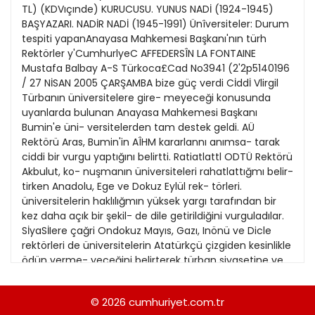
22
TL) (KDVıçınde) KURUCUSU. YUNUS NADİ (1924-1945)
13
Kitap Eki
1989
BAŞYAZARI. NADİR NADİ (1945-1991) Ünîversiteler: Durum
23
14
tespiti yapanAnayasa Mahkemesi Başkanı'nın türh
Özel Ekler
1988
Rektörler y'CumhurlyeC AFFEDERSÎN LA FONTAINE
24
15
Mustafa Balbay A-S Türkoca£Cad No3941 (2'2p5140196
Özel Okullar
1987
/ 27 NİSAN 2005 ÇARŞAMBA bize güç verdi Cİddİ Vlirgil
25
16
Sevgililer Günü
Türbanın üniversitelere gire- meyeceği konusunda
1986
26
uyanlarda bulunan Anayasa Mahkemesi Başkanı
17
Siyaset Eki
1985
Bumin'e üni- versitelerden tam destek geldi. AÜ
27
18
Rektörü Aras, Bumin'in AÎHM kararlannı anımsa- tarak
Sürdürülebilir yaşam
1984
ciddi bir vurgu yaptığını belirtti. Ratiatlattl ODTÜ Rektörü
28
19
Turizm Eki
Akbulut, ko- nuşmanın üniversiteleri rahatlattığmı belir-
1983
29
tirken Anadolu, Ege ve Dokuz Eylül rek- törleri.
20
Yerel Yönetimler
1982
üniversitelerin haklılığmın yüksek yargı tarafından bir
30
kez daha açık bir şekil- de dile getirildiğini vurguladılar.
1981
SİyaSİIere çağri Ondokuz Mayıs, Gazı, Inönü ve Dicle
rektörleri de üniversitelerin Atatürkçü çizgiden kesinlikle
1980
ödün verme- yeceğini belirterek türban siyasetine ve
tür- ban tartışmalanna son verilmesini istediler. FIRAT
1979
KOZOK'un haberi • 5. Sayfada CHP LÎDERİ DENÎZ BAYKAL
© 2026
cumhuriyet.com.tr
1978
'Hükümetin anlayışı yanlış' Erdoğan'ın daha önce