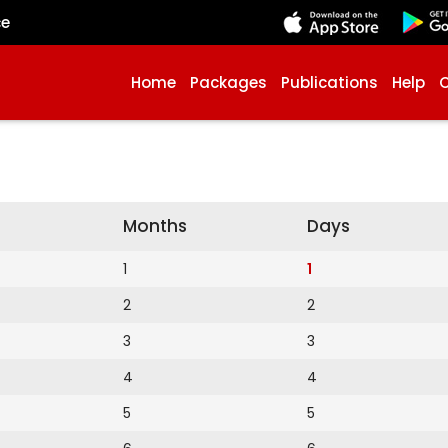
çe
Home
Packages
Publications
Help
Months
Days
1
1
2
2
3
3
4
4
5
5