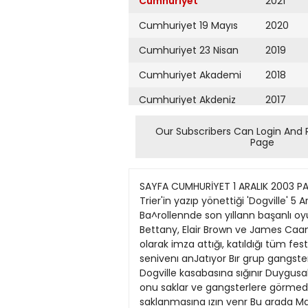
Cumhuriyet
2021
Cumhuriyet 19 Mayıs
2020
Cumhuriyet 23 Nisan
2019
Cumhuriyet Akademi
2018
Cumhuriyet Akdeniz
2017
Cumhuriyet Alışveriş
2016
Our Subscribers Can Login And 
Page
Cumhuriyet Almanya
2015
Cumhuriyet Anadolu
2014
SAYFA CUMHURİYET 1 ARALIK 2003 PAZARTESİ ** »» J v LJ Li M. U M\ kuftur(Ş cumhuriyet.com.tr14 Ünlü oyunculann yer aldığı, Lars Von Trier'in yazıp yönettiği 'Dogville' 5 Arahk'ta ülkemizde gösterime giriyor Amerika' nın bilinen/bilinmeyen yüzüKöltür Servlsi - Ba^rollennde son yıllann başanlı oyunculanndan Oscarlı Nicole Kidman ıle Harriet Andersson, Lauren Bacall. Jean-Marc Barr, Paul Bettany, Elair Brown ve James Caan'ın yer aldıklan fc Dogville' 5 ^Aralık'ta göstenme gınyor Lars Von Trier'nm senanst ve yönetmen olarak imza attığı, katıldığı tüm festıvallerde de b»üyük ılgı göıen fılm kaçak bır kadının gızlerle dolu fcır kasabada yaşadığı ürkütücü senivenı anJatıyor Bır grup gangsterden kaçan guzel kcaçak Grace, Rocky Mountaıns'ta gumuş madenlennın bulımduğu yerdekı kuçuk Dogville kasabasına sığınır Duygusal bir film Kasabanın Uen gelenlennden olan yazar Tom, Grace'm başının dertte oldugunu anlayınca onu saklar ve gangsterlere görmedığını söyler Yapılan toplantıda Tom olanlan anlatınca kasaba halkı genç kadının ıkı hafta kasabadâ saklanmasına ızın venr Bu arada Ma Ginger'ın dükkânında çalışmaya başlayan Grace kasabadakı herkese kendını icole Kidman, Harriet Andersson Lauren Bacall Jean- Marc Barr Paul Bettany Blair Brown ve James Caan 'ın başrollerinde oynadığı ve katıldığı tümfestıvallerde büyük ilgi gören fîlmde gansgterlerden kaçan bir kadının sığındığı sırlarla dolu 'Dogville' kasabasındaki ürkütücü serüveni konu ediliyor. sevdınr Gıtme vaktı geldığınde de Grace'm kalmasına karar \ enlır 4 Temmuz kutlamalan pıknığınde de Tom ıle aşklannı ıtıraf ederler Ancak kasabaya gelen bır polıs Grace'ın 'Aranıyor' postennı duvarlara yapıştınnca herkesın tavırlan değışmeye başlar lyılık bıtmış, kotuluk yuzünu gostermeye başlamıştır. Grace'ı tam bır cehennem beklemektedır Yönetmen Lars Von Tner 'Dogville'ı çekmesının ıkı nedenı oldugunu soyluyor Bınncısı 'Karanlıkta Dans' ıle katıldığı Cannes Fılm Festı\alı'nde bazı Amenkalı gazetecılenn hıç gıtmedığı halde Amenka hakkında bır fılm yapmasını eleştırmelennın kendısını kışkırtması Ikıncı neden ıse Bertolt Brecht'ın 'The Threepenny Opera'sında soyledığı ve kendısının fa\ on konulanndan oldugunu belırttığı, öc almayı anlatan 'Pirate Jenny' şarkısını dınlerken duyumsadıklan "Filmin uzak bir yerde geçmesi gerekiyordu, çünkû 'Pirate Jenny* de bö\le bir >erde geçivordu. 'Dog\ılle'in Rocky Mountains'ta geçmesine karar verdim, eğer daha önce orada bulunmadrvsanız bu size çok fantastik gelebilir. Kaya olmavan dağ var mıdır? Bu dağların tümihle kavalarla kaplı olduğu anlamına mı gelir? Adı kulağa sanki bir peri masalı için ındurulmuş gibi gelivordu ve öykünün ekonomik bunalım döneminde geçmesinin daha doğru olacağını. çünku o
Cumhuriyet Ankara
2013
Cumhuriyet Büyük
2012
Taaruz
2011
Cumhuriyet
Cumartesi
2010
Cumhuriyet Çevre
2009