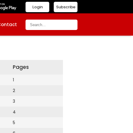
Login
Subscribe
Contact
Pages
1
2
3
4
5