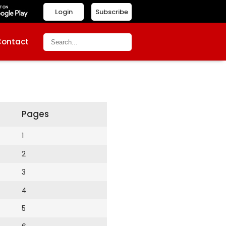
Login
Subscribe
Contact
Pages
1
2
3
4
5