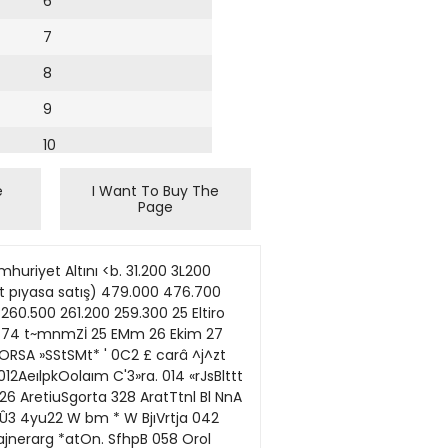
6
7
8
9
10
11
e
I Want To Buy The
Page
12
13
6J341 1240 SSİ4- 4.477 1284 7375 IM 4258 •5314 1373 9» 0 1J20 12.C3 0 ' ISİ ım7İP 13J5 2837! 147» 3.327 6.192 2376 0 12.79! H\« KK 8330 14J14 1130C İ B U» I B I B i f i «.138 nm 51,129 6,139 2,728 İH» 3,114 1.7i 11300 1325 .1(300 17.302 5.110 9372 17,707 !7S 4171 ıs17.566 I.B 7274 2,184 6.326 US 99.66e £34' 1525C 4» •78 1M3Û 7,717 !!S '375 na 1225 2656 5.K7 4363 Î27I İW 118 2355 1171 15İ11 2301 1 1 * 111 1326 20 OK 1.002 2947 t 3735 M B 9341S 7« 7.896 10238 11,562 1.119 822S Iİ.M 1.43 1.1E ıa İB 4.129 IB 6i 064 8'39 580 IB İB 5389 1.» M» 7 6S 15.564 1.57i ıa 3.599 2.3C- 11.»647.000 7.1'S 121147.000 1.649 11S.734.455 15,700 S B B 1JS 2İ.364JJ» m 7X.000 '4369 B11,7«B 0 31DO0 32İ56J300 6OJK.797 11664.795 64B0C 321» K M 5 0 C 54E7Ü 7 : w» U27.0X 1750.00C 55191 1Cİ.» 214.000 6.768.500 129.000 435&O00 14JB8.5S9 11799.000 1.610.000 259 OT 757.000 25'J100 102.000 72.197:26 1JJ1ÖOOO S.150.0CO 57.3S-2O3 H.» •.•55003 ifftB 4.13253T 12.103 000 36352.5:1 1355.» 55 B B 771» 2İ86J30C maI77B 6S1000 3 mii»460055 101060223 11.751.001 539.000 602.000 51456000 SBIB 2İ373.M0 !.m.» I B B 245.0GC 2Q12X İUC» 157S00.30O 1851645 136100C' I B U1UGC H47sm 22S.0OD 0 !J7tiXC 1305.000 8936230 H.7I7.B I B B 64.610.000 17I.BJU t B B 5,134.943 7337500 7347,000 2224.000 0 72.625J70 1.DIC2C0 501000 1085.393 «ÜM 17.» eiB 994,751) •841500 1İS2J00 3T475 33S7 a 1S.137 1J56 1J53 '260 1358 17,12! 3.487 3J95 23.567 İ B 61B MS 7200 6300 15.750 683 510 İ.0C5 5465 2336 6.0O5 1339 İSf. 659 2'288 1C.7S •376 2.7» 2221 İİC »36'63 •908 3£99 ını nm2JJ41 UB a1205 3 11a 8.783 916 1.445 651 EL053 998 27J« 6.7S3 1.B IB 8.51E 23565 İ B 7255. 4.855 6,440 11.79 1895 1.582 29,192 0 1,875 21.638 62,316 K İJi 11751 5.0! '6.397 8.6Tj 63)0 K 0 5.067 1317 '.603 26587 7933 1774 U» <-» 5360 •942 1716 BORSA (2. IseSeMli K *carav*»t: B »IttıCiMriıd B NpâMriı I W [10 MFıas 111 kpt C12 Aiou f i Dcfcna KHa Ott MtnaVuRM^ 91G IttoHGKİrç 01* Wto Hcttv 'ffl1 CitıoaTMs 019 JJJsUenoJ Kilk^HU. 023 4b)*& BStaMİBDİt CE6MoliSmta Q2* JÇJtJÖÛBtOB! CCfi ıVzTÂsi B£* B1İBİM C33 rVnfou SuL CS* tev jnn mmırnnMBTaM 3T rttrfis^i.On. 2J rV39ıS 11*. 'X KBBM H I M B I M 046 9OU'jn*ıtc 0lT3osaTcSan. KMfcM* 050 9ora« 'im &G. QE2 9oBsar'l «w £3 dt^tvtc £4 SusaÇinffc 355 irttn^i-Oıi. Hhfi ' VI JBJTtt CBHIÜBI ı3£2 C«tr j|W £3 Çnsı E5 â a M n EB $aftt| H BPÎM JÎS O&tİCmt nMBBİ 172 Dnsrttd
14
15
16
17
18