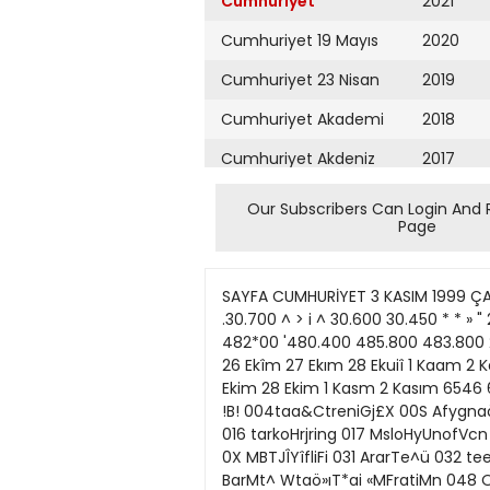
Cumhuriyet
2021
Cumhuriyet 19 Mayıs
2020
Cumhuriyet 23 Nisan
2019
Cumhuriyet Akademi
2018
Cumhuriyet Akdeniz
2017
Cumhuriyet Alışveriş
2016
Our Subscribers Can Login And 
Page
Cumhuriyet Almanya
2015
Cumhuriyet Anadolu
2014
SAYFA CUMHURİYET 3 KASIM 1999 ÇARŞAMBA 12 U i J V t J l ı UİTJ.J. / ekonomi(« cumhuriyet.com.tr Cumhuriyet Altını <b. 31.200 3L200 .30.700 ^ > i ^ 30.600 30.450 * * » " 26 Bom 26 Ekim 27 EWm 28 Bom 1 Kassn 2 Kaam D o l a r (serbest pıyasa satış) 479.000 476.700 482*00 '480.400 485.800 483.800 2SEMm25Ekim27E«m28EMm1 Kasım2Kasm (serbest piyasa satış) 260.500 261.200 259.300 25 Eltiro 26 Ekîm 27 Ekım 28 Ekuiî 1 Kaam 2 Kasan Gecelik ^ " L>ıteK*LJ*!B *ıl_J" 70 70 70 Oflepo faizler 70 (%) 74 t~mnmZİ 25 EMm 26 Ekim 27 Ekim 28 Ekim 1 Kasm 2 Kasım 6546 65106556 6535 6542 25EkJm26Ekm27Ekim28Ekm1 Kasjm2Kasnn BORSA »SStSMt* ' 0C2 £ carâ ^j^zt !B! 004taa&CtreniGj£X 00S AfygnaöeÜK) 00e.TarjİG<a OCIMTdai 006 « m Bfcaa CIOMIRnB OUtapta 012AeılpkOolaım C'3»ra. 014 «rJsBlttt 016 tarkoHrjring 017 MsloHyUnofVcn 019 AJcattTffets ISNta-Jtıı 024 AnafcfcCant 025 i r a * » S r a * 026 AretiuSgorta 328 AratTtnl Bl NnA 0X MBTJÎYîfliFi 031 ArarTe^ü 032 teetea" G33 V a t t ı BUZU MtoKra BfaMgfl . B7«MiUlkt 01 MH|i nL urt. CÛ3 4yu22 W bm * W BjıVrtja 042 BarMt^ Wtaö»ıT*ai «MFratiMn 048 OTS3 050 &rofsYapEhi 051 ftıüsr. «2 BoruanVam 053 a» Çmrtı 055 ajnerarg *atOn. SfhpB 058 Orol BOBhıla. OtûÇÂHİtt 061 CBİTASÇdilfekn {£4ÇsttHMSnS 065 unbsbt 966 (JWto • Mwl063 Dernroart Jl'toirt""' 372DŞHH Î76 DBasssDötaiT 71 BMiHHfel OTBMaş aEtocfaşfjOr 81&açta>b; RJEacMşiSnı B4shtai OSEgtBnott 067 Ş • İUM fflllîMTt 092EgeSeran* 083 EGSY«.OFL SSfakBMt •UBhUi 87 E * "SSBorjSsr, 130 EfuflsBÎaaK 1f Ere#Dtr»Ç* 1C2 Şbst Hl &£"!*•» CFMRH • rwM IRFmıl** IIIFnttMM. m T.smntBanıas IHGente HltMMtıL m») (1. SEANS) Önceki tim S6C0 :.'C0 •Eİ53 1250 mm 4İO0 3JO0 750 l « 4253 15J500 1İ75 "703 92J3O0 1325 1230 '-JOC 2Ci3X tjEOO orjoo 1260 2SJ0C İM 1350 SJOO 1050 6j0C 11751 1L2S* 2250 63» '5J300 11500 İ B ıa1.» 1Z7S 2751 48000 1179 22J00 51J300 EH 2.75U B B 3,150 M6 •gx ıım1730 5290 '4800 1730 380 4B t « 1730 İ B 7.1» 6.JO3 IB 67J300 7100 15250 İ H İH 1075 '6250 7B 2.00C MB 125C 5» 'İ5C 1 2J0C 1 B 5300 1 » 1 * 2450 IB • 16.300 2.900 iıs •J50 20250 İOOO 7« 3750 179 105O3 11750 •.IX S20C 1.E5 K.» 1.» 1,19 ıa 179 420C 1 » 52K 5.4CE IJB l « 'İJİD 1.9 US 1650 2300 11251 123 hasr.lBe- 72X 129 hBfim 1675 130 HasHrjfcıg ıa."5C 131 l f c l W 1.111 132 Nsrra ' 3,903 « 5 I İ 3 r t » Ç 33CİC 136T|BMaalC< 3.903 U7T|BntaKuucu391.{)OCJ]00 13E l 4 t o F w r 18.750 138 kVatnOrfltt'j 140 ioırDBnrÇe* 141ta» 144 Kac •47«er«ra5aoaSa-. 148 «f* 14 lcfcMMI)! ttUinallkaSa* ISllaHMl ISKanaîmnlB 153 Kordsa 154 Kntaks 155 Kadcrnr'Aâ\lHl 156 KardErnr^Gnfaı 157 Kafüsrrff 156 KrsSaHoa 1S9 KarsıTeks» 160 KuBtMforMeo 1 6 i L * s R a * 1{2 UanmRsttnfnâ 163 *taneT*r - 164 *ret Iffi MuDTOiTausfi* 166 Msdyaltidrç i&5 M<rsaMensuz İUE* 173 * r a !;• Mfet '72"\
Cumhuriyet Ankara
2013
Cumhuriyet Büyük
2012
Taaruz
2011
Cumhuriyet
Cumartesi
2010
Cumhuriyet Çevre
2009