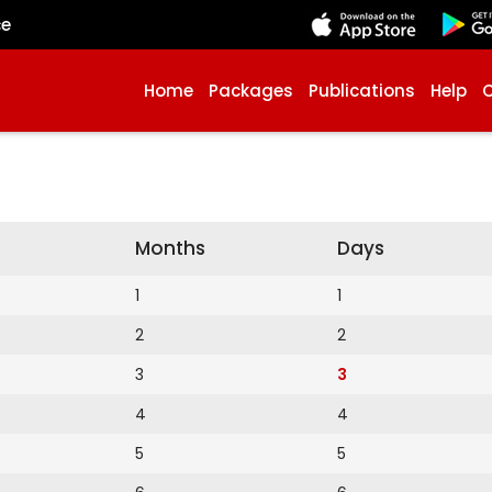
çe
Home
Packages
Publications
Help
Months
Days
1
1
2
2
3
3
4
4
5
5