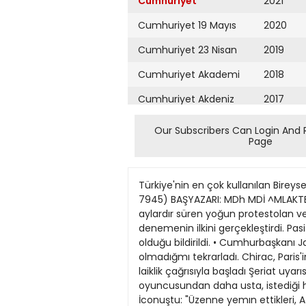
Cumhuriyet
2021
Cumhuriyet 19 Mayıs
2020
Cumhuriyet 23 Nisan
2019
Cumhuriyet Akademi
2018
Cumhuriyet Akdeniz
2017
Cumhuriyet Alışveriş
2016
Our Subscribers Can Login And 
Page
Cumhuriyet Almanya
2015
Cumhuriyet Anadolu
2014
Türkiye'nin en çok kullanılan Bire
Cumhuriyet Ankara
2013
7945) BAŞYAZARI: MDh MDİ ^MLAKTBAN
aylardır süren yoğun protestolan ve
Cumhuriyet Büyük
2012
denemenin ilkini gerçekleştirdi. P
Taaruz
olduğu bildirildi. • Cumhurbaşkanı
2011
olmadığmı tekrarladı. Chirac, Paris'
Cumhuriyet
Cumartesi
laiklik çağrısıyla başladı Şeriat uyar
2010
oyuncusundan daha usta, istediği her
Cumhuriyet Çevre
2009
İconuştu: "Üzenne yemın ettikleri, A