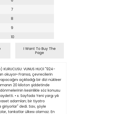
6
7
8
9
10
11
e
I Want To Buy The
Page
12
13
nde) KURUCUSU: VUNUS HUOİ "924-
14
 okuyor• Fransa, çevrecilerin
pacağını açıkladığı bir dizi nükleer
15
amanın 20 kiloton şiddetinde
dönmelerinin kesinlikle söz konusu
16
etti. • ıı. Sayfada Yeni yargı yılı
siyaset adamlan; bir tiyatro
17
iriyorlar" dedi. Sav, şöyle
18
lar, tankatlar ülkesı olamaz. En