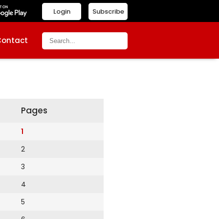
Login
Subscribe
Contact
Pages
1
2
3
4
5