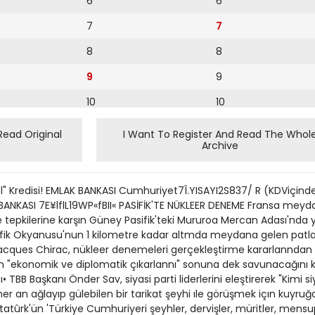
6
6
7
7
8
8
9
9
10
10
11
11
Read Original
I Want To Register And Read The Whol
Archive
12
12
13
ysel" Kredisi! EMLAK BANKASI Cumhuriyet7Î.YISAYI2S837/ R (KDViçi
14
KASI 7E¥lflL19WP«fBII« PASİFİK'TE NÜKLEER DENEME Fransa meydan
 tepkilerine karşın Güney Pasifik'teki Mururoa Mercan Adası'nda ya
15
asifik Okyanusu'nun 1 kilometre kadar altmda meydana gelen patl
 Jacques Chirac, nükleer denemeleri gerçekleştirme kararlanndan 
16
in "ekonomik ve diplomatik çıkarlannı" sonuna dek savunacağını kayd
ısı• TBB Başkanı Önder Sav, siyasi parti liderlerini eleştirerek "Kimi 
17
 an ağlayıp gülebilen bir tarikat şeyhi ıle görüşmek içın kuyruğa g
18
tatûrk'ün 'Türkiye Cumhuriyeri şeyhler, dervişler, müritler, mensup