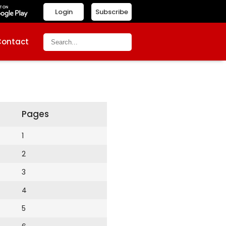
Login
Subscribe
Contact
Pages
1
2
3
4
5