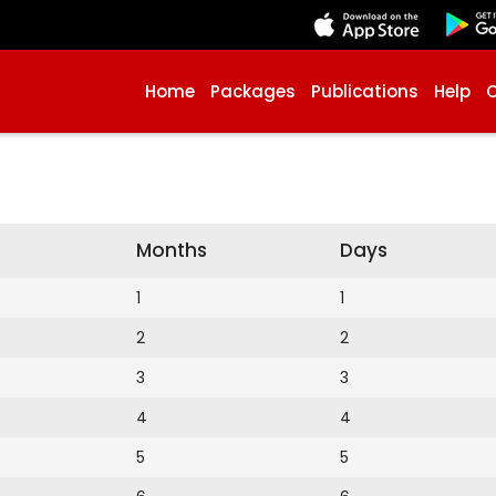
Home
Packages
Publications
Help
Months
Days
1
1
2
2
3
3
4
4
5
5