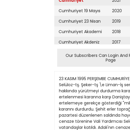
Cumhuriyet
2021
Cumhuriyet 19 Mayıs
2020
Cumhuriyet 23 Nisan
2019
Cumhuriyet Akademi
2018
Cumhuriyet Akdeniz
2017
Cumhuriyet Alışveriş
2016
Our Subscribers Can Login And 
Page
Cumhuriyet Almanya
2015
Cumhuriyet Anadolu
2014
23 KASIM 1995 PERŞEMBE CUMHURİYET SAYFA HABERLER Grev ertelemeye durdupıtıa • ANKARA(Cumhuriyet Bürosu)-Danıştay 10. Dairesi. Selüloz-tş. Şeker-tş \e Liman-İş sendikalannın örgütlü bulunduğu işyerlerındeki grevlerin ertelenmesine ılişkin Bakanlar Kurulu karan hakkında yürütmeyi durdurma karan verdi. SEKA. Şeker Fabrikalan. Denizcilik lşletmeleri ve limanlardaki grevlerin 60 gûn süreyle ertelenmesi karanna karşı Daniştay 10 Dairesi'nde açılan davalar sonuçlandınldı. Danıştay 10. Dairesi. Bakanlar Kunılu'nun grev ertelemeye gerekçe gösterdiği "milli güvenliği ve genel sağlıgı bozucu nıtelikteki" degerlendirmesinı yerinde bulmayarak grev erteleme karannı durdurdu. Şehit erler toprağa verildi • İstanbul Haber Servisi - Hakkâri'nın Çukurca ilçesindeki Çayırlı Karakolu'nda geçen pazartesi düzenlenen saldında hayatını kaybeden topçu er Selçuk Adalı, îstanbul'da toprağa venldi. Levent Camii'nde düzenlenen cenaze törenine Vali Yardımcısı Selahattin Ekremoğlu. Deniz Harp Akademisi Komutanı Tümamiral Kemal Tok ile şehit erin ailesi ve vatandaşlar katıldı. Adalı'nın cenazesi. Edirnekapı Şehitliği'nde toprağa verildi. İHD'den sempozyum • İstanbul Haber Servisi - Insan Hakları Derneği, "Demokratikleşme ve İç Gerilımlerin Hukuk Yoluyla Aşılması" konusunda sempozyum düzenledi. 25 ve 26 kasim tarihlerinde İTÜ Maçka Sosyal Tesisleri Konferans Salonu'nda gerçekleştinlecek sempozyuma Prof. Tom Hadden. Prof. Cees Plinpeman. Prof. Çetin Özek. Doç. Yücel Sayman ve Doç. Semih Gemalmaz ile çeşitli meslek kuruluşlan, sendikalar ve kitlesel örgütler katılacak. Akmtürk'ten itiraflap • ANKARA (Cumhuriyet Bürosu)-TBMM Plan\e Bütçe Komisyonu Başkanı ve DYP Samsun Millet\ekili llyas Aktaş'ın. yaralanması oîayından sonra hakkında ruhsatsız silah taşımak ve bulundurmak suçundan dava açılan sekreter Fatma Akıntürk, dün yapılan duruşmasında ilgınç itiraflarda buhındu. Akıntürk. Ankara 5. Asliye Ceza Mahkemesi'nde yapılan duruşmada. "Uğradıgım haksızlıkların herkes tarafından duyulması için Aktaş'ın Meclis'tekı odasında intihar edecektim" dedi. •CHP işgalcileri serbest kalsm' • İstanbul Haber Servisi - Bir grup aydın ve sanatçı, 7 kasım sünü işsal edilen CHP Beyoğlıfilçe Merkezi'nde gözaltına alınan ve cezaevine konan dört müzik topluluğu üyelerinin serbest bırakılmısını istedi. tstanbul Tabipler Odası'nda bir basın açıklaması yapan sanatçılar. 1 aralık gününü "devrimci sanatçılar serbest bırakılsın günü" ilan ettiklenni söyleyerek o gün her yerde. cezae\ ınde olan grup üyelerinin şarkılannın çalınacağını belirtti. YSK kararları • ANKARA (Cumhuriyet Bürosu) - Yüksek Seçim Kurulu (YSK). milletvekili sayısı artan önseçim çevrelerindeki yenı adaylan yed
Cumhuriyet Ankara
2013
Cumhuriyet Büyük
2012
Taaruz
2011
Cumhuriyet
Cumartesi
2010
Cumhuriyet Çevre
2009