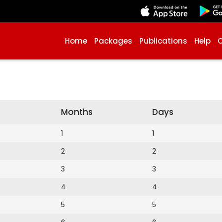
Home
Packages
Publications
Help
Months
Days
1
1
2
2
3
3
4
4
5
5