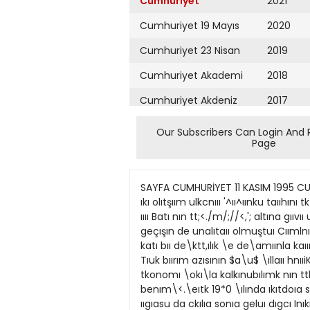
Cumhuriyet
2021
Cumhuriyet 19 Mayıs
2020
Cumhuriyet 23 Nisan
2019
Cumhuriyet Akademi
2018
Cumhuriyet Akdeniz
2017
Cumhuriyet Alışveriş
2016
Our Subscribers Can Login And 
Page
Cumhuriyet Almanya
2015
Cumhuriyet Anadolu
2014
SAYFA CUMHURİYET 11 KASIM 1995 CUMARTESİ 10 DIZIYAZI Dış borçlanma çıkmazmda Türkiye I94*ulından wıııa idşantısındct oıta\a <,ıkun ıkı olıtşıım ulkcnııı '^ıı^ıınku taııhını tk ı ?£««./; <ihiıı Bıınlaı Dtmokiıtt Pıiııı IDPJ ık bıılıktı tıluuıl bınjınazının duaı ııdun ıklıdaıa <S<_IIIIL w u rwki\e ıııı Batı nın tt;<./m/;//<,'; altına gııvıı ulkeleı uıusında \ıı ıııı ıilnııtsıdıı Demokıat Paı ıı u\ 1ı zamanda Twk n\a\ı cişunımdu <,ok paılılı donenıı geçışın de unalıtaıı olmuştuı Cıımlnıı n c tııı kuı ulmusn la bıı lıkıe 1945 \ ılına uıdaı ukpaıtı ıle \onttıltn Tıııknede ııhısal feıımntiıın \okltıgıı katı bıı de\ktt,ılık \e de\amıınla kaıına tkononıı anknışıııı LiitniLiı kıldı Aııcak ııhısul \nnui\i. ı / olıışluı ıııak ıçın ın uıılanan d*. \kt<,ı polıtıkalaıla Tıuk bıırım azısının $a\u$ \ıllaıı hnııiKd M gt'lifiınkn kaışııı \a ımlı bıı kapıtali\t ıııeıım aşanıasıııa <.'n>-/>iıı<.ca;ı anUı\ıldı Bu dıııumdu lıbtuıl tkonomı \okı\la kalkınubılımk nın ttk çau okıııık "yabancı sermme" \e "dış krediler"t bti)\uıuldıı » 1945 Mİııukı kıııııklııçıımla a\nı \o\kmı benım\<.\eıtk 19*0 \ılında ıkıtdoıa s;t/t/ı Demokıat Pnılı ık başknan dı$ boıckınnnna da\alıpolıtıkalaı 1961 dc\ı ımındciı sonıa kesıntn t ııgıasu da ckılıa sonıa geluı dıgcı Inıkııınctkık hıılıkit Tıııkne \ı 24Ot.uk Kaıaıkıı ı ııa kadaı gcfııdı Di} boı c lıinımn a da\ cılı c kononıı polıtıkalaı ı 19S0 daıbtM ıt ptşmdtıı ırc/t/j A\AP ıktnian ık doııtga ııkı^ırkııı Tıııknt la\ıuıklaıın ıııntnc \ı fıntıns ktsımıne uklı^ı \uıı bıı doneııiL ık kapıkııını açınif "Llu A\AP lan \onıa ıklıdaıa e<- '<•" Sııln ıııun Demırel \e onıııı \tiıııı akın Tunsu Çılleı dt a\m\ohı lıatta kınııkııiK gıtıc çok dalıa leslımnctcı bıı ftkıkk ızkdı Aııcak ekonomukkı \ upı\al dc ^ı^ınıkı ıhtn aı,Iııı ı kaı şılamak bıı \aıuı \omnkııı daha da aıttııdı Tıııkne Demokıat Paııı \a\L\ıııd<. cokpaıtılı \apı\kı laııışııken v/u/s; icuıhkıııı bchıkıwıt\ı u ıklıdaı ımıcaıkksıııdt pıopıiizaııdalaıııı oııenıı de aıttı Çııııkıı daha onctkıı sadecelck bıı paıtının pıogıanuıu oıunlaıııak zoıuıiıiu olaıı sccınen paı ıı tcıcılıını ktiıdııit ^ıınııkın altenuıtıf pı o^ı amlaı a gou \apnıa\a haşladı Ancak çok partılı \a$amlu bıılıkte \uatleı seçını sonıusmda "au reçete" olaıak ı enı loplumun omıne konclıı Gıııııınnızdt /u \cıaıleı aıtık çıceılılıgını \anukt.il sccıııeıı sjt/<,ekçı htdefkı oıia\a ko\ acak \ e ıngııkn abıktek paıtıleı ı meıak ıdnoı Cunılnıınet seçınıe kutılacak \ı\ası paı tıleı c ıktıdaı a sjt klıkleı ınde ekonommın nııuk bıılımdugu dıııııma paıulel olaıak ılk uitıtaklaıı onleınleıı soıdıı Snnunın paıtı belıılemesme de veıı teşktl edt bılet ek olaıı hıı aı aştıı ııun la paı tıleı aıasında
Cumhuriyet Ankara
2013
Cumhuriyet Büyük
2012
Taaruz
2011
Cumhuriyet
Cumartesi
2010
Cumhuriyet Çevre
2009