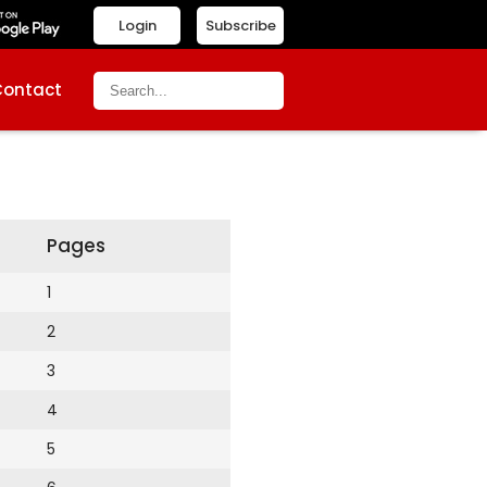
Login
Subscribe
Contact
Pages
1
2
3
4
5