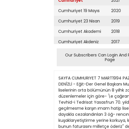
Cumhuriyet
2021
Cumhuriyet 19 Mayıs
2020
Cumhuriyet 23 Nisan
2019
Cumhuriyet Akademi
2018
Cumhuriyet Akdeniz
2017
Cumhuriyet Alışveriş
2016
Our Subscribers Can Login And 
Page
Cumhuriyet Almanya
2015
Cumhuriyet Anadolu
2014
SAYFA CUMHURIYET 7 MART1994 PAZARTESİ GENÇIİK - EĞİTİM Tmamhatip okullanzorunlu eğitimkapsamınaalınsın' ÖMER YURTSEVEN DENÎZLİ - Eğit-Der Genel Başkanı Mustafa Gazalcı, laik eğitimin korunması ve öğre- tım bırliğınin sağlanabilmesı içın ımam hatip liselerinin orta bölümünün 8 yılhk zo- runlu temel eğıtım kapsamına alınması gerektiğıni belirtti Tüm sıyasi partileri gereklı yasal düzenlemeler için göre- \e çağıran Gazalcı. "Eğitim birtiğine avkırı bu olumsuzluk acilen giderilmelidir" dedı. Eğıtım bırlığıni sağlayan Tevhid-i Tedrisat Yasasfrun 70. yıldönümü dolayısıyla bir açıklama yapan Eğıt-Der Ge- nel Başkanı, 8 yıllık ilköğre- tim u>gulamasına geçılmesme karşın ımam hatip liselerinin bu kapsam dışında kaldığını vurguladı. Güney ılçesınde oruç tutmadıklan gerekçesi>- le dayakla cezalandınlan 3 öğ- rencının bu çarpık uygulama Eğit-Der Genel Başkanı Mustafa Gazala, "Eleştiren, üreten, özgür kuşaklaryetiştirme yerine korkuya, katı disiplinedayanan ezberci, evetefendimci kuşaklaryetiştirilmeye başlandı. Önlem almazsak bunun faturasını milletçe öderiz" dedi. ıçın somut bır örnek olduğu- nu anlatan Gazalcı daha son- ra şöyle dedı: "I95O'B yıllardan sonra oy kaygısıyla eğitim birliğinden >e laiklikten birçok ödünler veril- di. Kısa sürede Osmanlı döne- mindeki iki başlı eğitim tekrar hortlatıldı. Laik eğitime aykın olarak ilk \e ortaöğretime zo- runlu din dersleri konuldu. Ge- reksinimin çok üzerinde dinsel eğitim veren kurslar \e okullar açıldı. Bugün 417 imam hatip okulunun orta bölümünde 254 bin öğrenci eğitim görmekte- dir. Türkiye 8 yıllık zorunlu il- köğretim ujgulamasuıa nasıl geçtiyse aynı şekilde imam ha- tip okuUannın orta bölümlerini de aynı dınarlılıkla bu kapsam içine abnalıdır. Artık bunun zamanı gelmiştir. Bu konuda verilecek ödûnler çok değil. kısa bir sure sonra yeni tehlike- ler doğuracaktır." Eğıt-Der Genel Başkanı Mustafa Gazalcı, dernek ola- rak bu konuda yasal düzenle- meler yapılması konusunda tum sıyasi partıleri göreve çağıracaklanru söyledi. Imam hatip okullannda öğrencilerin 6 yıl boyunca dinsel eğitim baskısı altmda öğrenim gör- düklerini savunan Gazalcı, "Eleştireıu ûreten. özgür ku- şaklar >etiştinne yerine korku- ya, katı disipline davanan ez- berci, evet efendimci kuşaklar yetiştirilmeye başlandı. Önlem almazsak bunun faturasuu mil- letçe öderiz" diye konuştu Okumak isteyen yoksul halk çocukJannın, yurtlan olduğu için aileleri tarafından genel- likle imam hatip okullanna verildığini de vurgulayan Ga- zalcı sözlerini şöyle sürdürdü: "Aileler masum duygular içinde çocuklannı buraya gön- dermek zorunda kalıyor. Oysa böyle ailelerin tercih şansları olmalı. Bunun için de de>let or- taöğretimde vurt sonınunu çö- zümlemeli. Yeni okuilarm yapımı yurtlarla birlikte el
Cumhuriyet Ankara
2013
Cumhuriyet Büyük
2012
Taaruz
2011
Cumhuriyet
Cumartesi
2010
Cumhuriyet Çevre
2009