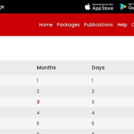
çe
Home
Packages
Publications
Help
Months
Days
1
1
2
2
3
3
4
4
5
5