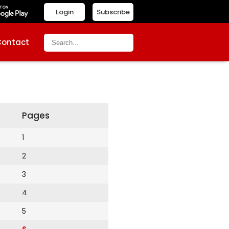
Login
Subscribe
Contact
Pages
1
2
3
4
5