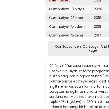
Cumhuriyet
2021
Cumhuriyet 19 Mayıs
2020
Cumhuriyet 23 Nisan
2019
Cumhuriyet Akademi
2018
Cumhuriyet Akdeniz
2017
Cumhuriyet Alışveriş
2016
Our Subscribers Can Login And 
Page
Cumhuriyet Almanya
2015
Cumhuriyet Anadolu
2014
28 0CAK1994CUMA CUMHURİYET SAYFA DIŞ HABERLER Hosokawa r dan istifa tehdidi • TOK YO (AA) - Japonya Başbakanı Morihiro Hosokavva, siyasi reform programıaın, parlamentoda kabul edilmemesi durumunda "istifa etmeye hazırolduğunu" bildirdi. Hosokavva, düzenlediğı basın toplantısında " Reformlar konusunda Japon halkına verdiğim vaatleri gerçekleştiremezsem, başbakanlık görevinde kalmaktaısrar etmeyeceğiın" dedi. MajorveHupd için soruşturma • LONDRA (AA) - Avam Kamarası Dış İlişkiler Karma Komisyonu. İngiltere'ııin dış satımlannı artürmayı teşvik amacıyla Malezya'ya 234 milyon sterlin yardım yapılmasına ilişkin hükümet karanyla ilgili bir soruşturma açılmasına karar verdi. Jngiltere geçen yıl Malezya'ya yapılacak 1 milyar sterlin tutanndaki silah saüşının pazarhğmı sürdürürken Malezya hükümeti, dev Pergau Barajı projesinin yaşama geçirilmesi için İngiltere'den yardım istemişti. Çin'den G.Kore r ye tepki • PEKİN(AA)-Çin. ABD'nin Güney Kore'ye Patnot füzeleri yerleştirme planyıı endişeyle karşıladığını belirterek bölgede banşı tehdit edecek herhangi bir hareketi desteklemeyeceğini bildirdi. Çin Dışişleri Bakanlığı Sözcusü Wu Jianmin. Pekin hükümetinın Kuzey Kore'nin nükleer silah programı ile ilgili gerginliğin siyasi çözülebileceğine inandığını kaydetti. İkincJTÖPkmen partisi kunıldu • LONDRA (AA) - Merkezi Ankara'da buîunan Irak Milli Türkmen Partisi'nden sonra Londra'da ikinci bir Türkmen partisi faaliyete geçti. Saddam Hûseyin tarafından erken emekliliğe sevk edilerek uzun yıllar Bağdat'ta cezaevinde ve göz hapsinde tutulan Aziz Kadir'in liderliğini yaptığı partinin adı "Türkmen Milliyetçi Demokrat Hareketi" olarak açıklandı. Çin'de 8 kiloluk bebek • PEKİN (AA) - Çin'de yeni doğan bir bebeğin ağırlığının sekiz kilonun üzerinde olması tıp dünyasını şaşırttı. 61 santimetre boyundaki bebeği tartarken gözlerine inanamayan doktorlar. üç tartı üzerinde yaptıklan denemelerde, bebeğin tam olarak 8.1 kg ağırlığında olduğunu gördüler. Ülkenin kuzeydoğusundaki Tangşan'da 22 ocak günü doğum yapan 28 yaşında, 1.67 boyundaki annenin hamilelik döneminde 30 kilo aldığı belirtildi. Türk, Amerikalı, Rus ve İranlı uzmanlann, Azerilere askeri eğitim verdiği öne sürülüyor Azeribaşarısındadışdestek EDtPEMİLÖYMEN LONDRA - Azeri kuvvetlerinin son haftalarda Ermenilere karşı elde ettikleri başanlarda Türk. Amerika- lı ve Rus eğitmenlerin katkısı oldu- ğu şeklindeki iddialar güçleniyor. Bölgeden bu yönde alınan haberler, İngiliz savunma ve haber kaynakla- n tarafından da doğrulanmaya baş- landı. Azerbaycan Silahlı Kuvvetleri'ni eğittikleri bildirilen askeri danış- manlann ülkede "gayri resnu" sta- tüde bulunduklan bildirildi. Merke- zi Atlanta'da bulunan Megaoil adlı bir Amerikan petrol şirketi tarafın- dan 25 askeri uzman gönderildiği önesürüldü. Bakü'nün BOkilomet- re güneydo
Cumhuriyet Ankara
2013
Cumhuriyet Büyük
2012
Taaruz
2011
Cumhuriyet
Cumartesi
2010
Cumhuriyet Çevre
2009