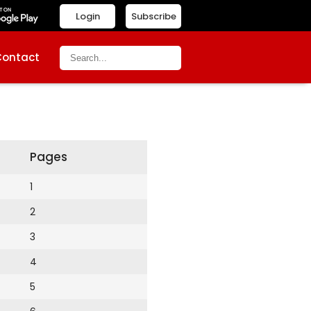
Login
Subscribe
Contact
Pages
1
2
3
4
5