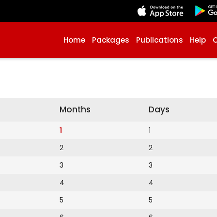
Home
Packages
Publications
Help
Months
Days
1
1
2
2
3
3
4
4
5
5