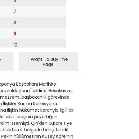
6
7
8
9
10
11
e
I Want To Buy The
Page
12
13
imınin orduya bırakılması, oybirliğiyle kabul edildi. Ordunun, devlet başkanlığı- na, daha önce savunma bakan- lığı görevini yüriitmüş olan emekli general Lamine Ze- roual'ı ataması bekleniyor. Gözlemciler, hükümet tara- fındah düzenlenen 'uzlaşma konferansı'nm tam bir fıyas- koyla sonuçlandığı görüşünü sa\ıınuyorlar. 'tslarocı militan- larla uzlaşma' hedefınin. İslami Selamet Cephesi'nın konferan- sa katılmaması nedeniyle suya düştüğü belirtiliyor. Charles'ın suikastçısı ifade verdi: Eylemi, Kamboçyah mültecileriçin yaptım ÖnceldgunkusaJdıngınşıımmnmoralınıbozmasınafırsatver meyen Prens Charles, programmı degışürmedı. Dış Haberler Senisi - Ingiltere veliaht prensı Charles'a Avustralya ziyareti sıra- sında önceki gün kurusıkı doldurulmuş bir silahla ateş eden 23 yaşındaki üniversüe öğrencisınin amacının. ülkedeki Kamboç- yah sığınmacılann durumuna dikkat çek- mek olduğu öğrenildi. Kore kökenli saldırgan David Kang'ın. daha önce de Avustralya'da sığınmacı sta- tüsü elde etmek için 4 yıldır bekleyen Kam- boçyalılann durumuna dikkat çekmek amacıyla aralannda Prens Charles'ın da bulunduğu 500 dünya liderine mektup yol- ladığı bildinldi. Kang'ın, yaklaşık 300 sı- ğınmacının teknelerle Kamboçya'dan kaçtıktan sonra Avustralya'daki mülteci kamplannda dikenli teller arkasmda ve kö- tü koşullar altında yaşamak zorunda kal- dıklannı anlatan mektubunu. İngiltere Kraliçesi Elizabeth, ABD Başkanı Bül Clinton ve Papa'ya da yolladığı belirtildi. 12 günlük bir ziyaret amacıyla ülkede bulunan Prens Charles'a, Ingilizlerin Avustralya'ya gelışlerinın yıldönümü dola- yısıyla 20 bin kişi önünde yapacağı bir konuşma öncesinde saldıran Kang'ın, dün d h" Sydnev'de mahkcme önüne çıkanldığı bil- - ^ ^ ra l i k k ] d ^ b i ra lomatikkoruma bir şahsa saiüin gırişimiyle birlikte 6 a>n suç- tan yargılanacağı öğrenilen Kang'ın kefa- letle serbest bırakılma istemi de reddedildi. Avukatı. müvekkilinin prensi öldürmek gibi bir niyetinin bulunmadığını söyleyerek yalnızca 4 yıldır son derece kötü koşullar altında yaşayan Kamboçyalılann duru- muna dikkat çekmek amacıyla
14
15
16
17
18