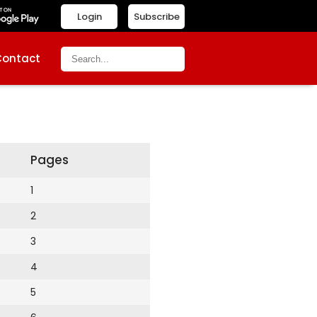
Login
Subscribe
Contact
Pages
1
2
3
4
5