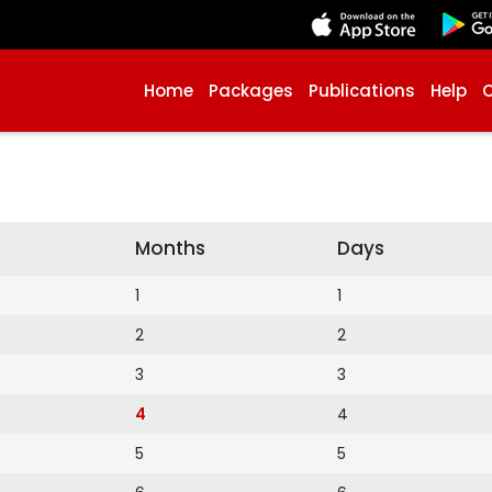
Home
Packages
Publications
Help
Months
Days
1
1
2
2
3
3
4
4
5
5