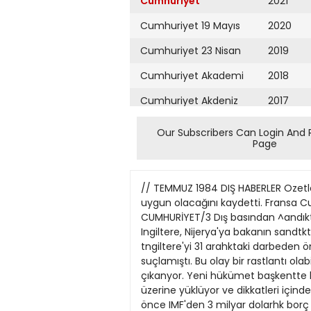
Cumhuriyet
2021
Cumhuriyet 19 Mayıs
2020
Cumhuriyet 23 Nisan
2019
Cumhuriyet Akademi
2018
Cumhuriyet Akdeniz
2017
Cumhuriyet Alışveriş
2016
Our Subscribers Can Login And 
Page
Cumhuriyet Almanya
2015
Cumhuriyet Anadolu
2014
// TEMMUZ 1984 DIŞ HABERLER Ozetle Afganlı Bakanların silah düellosu Hüseyin Ortadoğu içinABD'yi suçladı konferansın toplanmasının uygun olacağını kaydetti. Fransa Cumhurbaşkanı Mitterrand be, taraflann göruşme masasına oturmalan dileğinde bulundu. CUMHURİYET/3 Dış basından ^andıktaki Bakan" olayı "Sandıktaki Bakan " olayı zaten gergin olan IngiltereNijerya ilişkilerine tuz biberekti. Ingiltere, Nijerya'ya bakanın sandtkta ne aradığmı sordu, ama Nijerya olayda parmağı olmadığını söyledi. Üstelik bir süre önce Nijerya, tngiltere'yi 31 arahktaki darbeden önce iktidarda bulunan ve bugünkii ekonomik krizden sorumlu tuttuğu kişilere kucak açmakla suçlamıştı. Bu olay bir rastlantı olabilir mi? Bu tür olaylar gerçekte, Nijerya hükumetinin geçmişe yuklenme politikası guttüğünü açığa çıkanyor. Yeni hükümet başkentte bazı davalan sürdürmekle, içinde bulunduğu ekonomik krizin sorumluluğunu geçmiş yönetimin üzerine yüklüyor ve dikkatleri içinde bulunduğu ekonomik bunahmdan başka yöne çevîrmek istiyor. Nijerya'mn askeri hükümeti bir süre önce IMF'den 3 milyar dolarhk borç istemişti, ancak IMF'nin koştuğu şartlan kabul edılemez bulmuştu. Bu şartlar arasmda Nijerya parasının devalüe edümesi, ticaretin liberalize edilmesi, petrol sübvansiyonunun kaldınlması ve bazı tüketim maddelerine zam yapılması geliyordu. IMF'nin reçetesini kabul etmek, zaten ekonomik politikadan memnun olmayan halkm hoşnutsuzluğunu daha da arttıracaktı. Halen uygulanmakta olan sıkı para politikası ise olumlu sonuç vermiyor. Hükümet bu durumda basını susturma eğilimi içinde görüİüyor. Nitekim gecenlerde iki gazeteci hapse atıldı. Son komik kaçırma olayı da dunımu kurtarma çabalannm bir örneği. 7 Temmoz Arafat Cuellar ile görüştü AMMAN (Ajanslar) Ürdün Krah Hüseyin Ortadoğu'nun tarihinin en bunalımh dönemini yaşadığını belirterek, gerginlikAfganistan Savunma Bakanı ten tsrail ile Birleşik Amerika'Abdül Gadel'in, geçen hafta par yı sorumlu tuttu. tilçindeki aynlıklara itişkin bir Urdün'ü ziyaret eden Fransa tartışma sırasında Haberleşme Cumhurbaşkanı François MitBakanı Muhammed Watanjar'a terrand'm onuruna verdiği yeateş ederek yaraladığı öne sürül mekte konuşan Kral Hüseyin, dü. Kimliklerinin açıklanmasmı Ortadoğu'daki gerginüğe tsraiTistamyen Baüh diphmattar, Ikf in saldıfgantutumunun neden olbakarun bir siyasi tartışma svra duğunu savundu. Ürdün Kralı sında birbirlerine silah çekerek konuşmasında Birleşik Ameriateş açüklarmı ve Wauujar*m ya ka'ya da çatarak, ABD'nin tsraralanmasma karşm, Gadettnya il'e karşı gereken kararhükla ra abnaksam kurtulduğunu" fle davranmadığını ve sağladığı yarrisürdüter. (THA) dım ile durumun kötüleşmesine yol açtığın
Cumhuriyet Ankara
2013
Cumhuriyet Büyük
2012
Taaruz
2011
Cumhuriyet
Cumartesi
2010
Cumhuriyet Çevre
2009