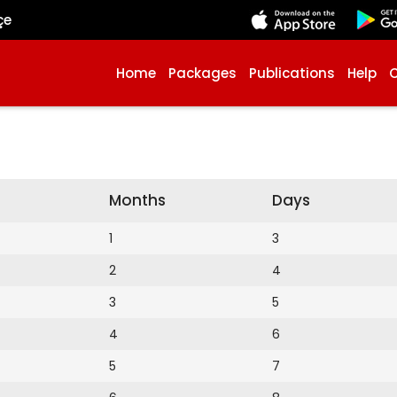
çe
Home
Packages
Publications
Help
Months
Days
1
3
2
4
3
5
4
6
5
7