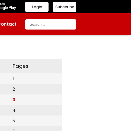
Login
Subscribe
Contact
Pages
1
2
3
4
5