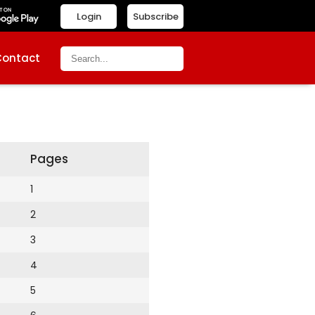
Login
Subscribe
Contact
Pages
1
2
3
4
5