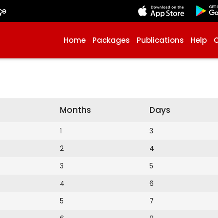
çe
Home
Packages
Publications
Help
Months
Days
1
3
2
4
3
5
4
6
5
7