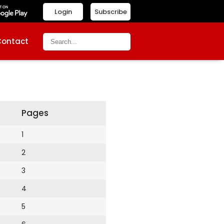
Login
Subscribe
Contact
Pages
1
2
3
4
5