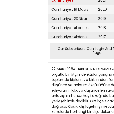
Cumhuriyet
2021
Cumhuriyet 19 Mayıs
2020
Cumhuriyet 23 Nisan
2019
Cumhuriyet Akademi
2018
Cumhuriyet Akdeniz
2017
Cumhuriyet Alışveriş
2016
Our Subscribers Can Login And 
Page
Cumhuriyet Almanya
2015
Cumhuriyet Anadolu
2014
22 MART 1984 HABERLERİN DEVAMI CUMHURİYET/7 Demokrasi Kimin Umurunda? (Bastarafı 1. Sayfada) anlatım özgüıiüğüne sahip oiması, örgütlü bir btçimde iktidar yarışına soyunmalan, demokrasilerin "olmazsa olmaz" koşuludur Bundan da önemlisi, demokratik bir toplumda kişilerin ve birbirinden farklı kesimlerin hak ve özgürtüklerinin içiçe geçmiş olmasıdır. Kendisi gibi düşünmeyen msanların, düşünce ve anlatım özgüıiüğüne de gerektiğinde sahip çıkmak demokrasinin ta kendisidir. Tipkı Vbltaire'in, "Düşüncelerinizden nefret ediyorum; fakat o düşünceleri savunmanız hakkını size kazandırmak uğruna ölmeye hazırım" dediği gibi... Böyte bir demokrasi anlayışının henüz hayli uzağında bulunduğumuz açıktır. Özlediğimiz böyle bir demokrasi kültürü ne kafalarda ne de toplumda henüz yerieşebilmiş değildir. Gittikçe sıcaklaşan seçim kampanyalanna bu açıdan baktığımız zaman gelecek için pek iyimser olamıyoruz doğrusu. Klasik, alışılagelmiş meydan nutuklan ve karşılıkh laf oturtma çabalan dışında, demokrasi, demokratik hak ve özgürlükler gibi konularda herhangi bir dişe dokunur laf çıkm/yor ağızlardan. Bunun tek istisnası olarak. bir bakıma SODEP lideri Erdal Inönü oösterilebilir. Son derece ihtıyatlı ve ölçülü bir dille de olsa, demokrasinin gereği olan temalara konuşmalannda yer verdiği dikkati çekiyor. Örneğin arkadaşımız Erbıl Tusalp'ın demokrasiye geçiş süreci konusundaki bir sorusuna şu yanıtı vermiş Sayın İnönü: 'Demokrasiye geçiş süreci b/tmişu'r, demek isterdim, ama bitmiş değildir. Daha gerçekçi olarak bu sürenin hepimizin ortak çabasına bağlı bir süre olduğunu söylemek isterim. Bu sürecin sonuna aşama aşama vanlacak. Bizim yapmak istectigimız gibi demokratik kurulusların bir an önce tamamlanması için çalışmak gereklidir. Bunun için pariamentoda bazı kanunların değişmesi zorunludur. Bu iş belli bir zaman alacak. Stkıyönetim uygulamasının kalkması gerekir. Bu da belli bir zaman alacak..." Çalışma yaşamını düzenleyen yasalarla ilgili olarak da Erdal inönü şöyle diyor: 'Kabul edilen sendikalar yasası ile toplu iş sözleşmesi, grev ve lokavt yasası olağanüstü dönemin etkisi altında oluşmuştur. özgur demokrasi ile çeiişen yanlan vardv. Kısıtiamalar ve yasaklar otdukça çoktur. Bu yasalaha sendikalar özgür değildir. Sertıest toplu pazarlık ve grev hakları sınıhanmıştır. Smırlamalar kimi durumlarda yasaklara dönüşmüştür. Kimi olaylara doğru teşhis konulmayışından öturu, tepki, özgur sendikacılıkla bağdaşmayacak sınıriamalara kadar gıtmiştir. Bu yasalar, kuşkusuz ele alınmalıdır." Arkadaşımız Erbil Tuşalp, aynı soruları Başbakan ve ANAP lideri Turgut Özal'a da yöneltmiştir. Ne var ki, al
Cumhuriyet Ankara
2013
Cumhuriyet Büyük
2012
Taaruz
2011
Cumhuriyet
Cumartesi
2010
Cumhuriyet Çevre
2009