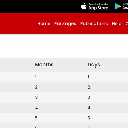
Home
Packages
Publications
Help
Months
Days
1
1
2
2
3
3
4
4
5
5