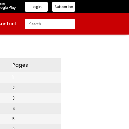
Login
Subscribe
Contact
Pages
1
2
3
4
5