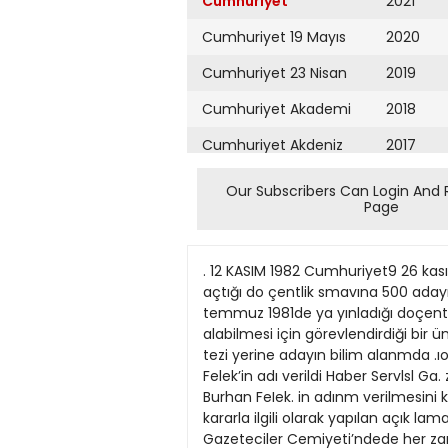
Cumhuriyet
2021
Cumhuriyet 19 Mayıs
2020
Cumhuriyet 23 Nisan
2019
Cumhuriyet Akademi
2018
Cumhuriyet Akdeniz
2017
Cumhuriyet Alışveriş
2016
Our Subscribers Can Login And 
Page
Cumhuriyet Almanya
2015
Cumhuriyet Anadolu
2014
. 12 KASIM 1982 Cumhuriyet9 26 kasım’daki docentlik sınavına 500 kisi başvurdu IZMİR, (Cumhuriyet Ege Büro,u) Yüksek Öğretim Kurulu açtığı do çentlik smavına 500 adayın Üç başvurduğu öğrenildi. aşamada gerçekleştirilecek ilk etabı 28 kasım günü yapılacak. YÖK 5 temmuz 1981de ya yınladığı doçentlik sınav yö netmeliğiyle .doçentlik tezi’. gereğini ortadan kaldırdı. Puna karşılık adayın da cent alabilmesi için görevlendirdiği bir üniv£rsitede üç yıl süreyle yardımcı doçent olarak çalışılmasıyükümlülüğü bulu nuyo!. YÖK doçentlik tezi yerine adayın bilim alanmda .ıorjlnal çalışma. yapması koşulunu da getirdi. Gazeteciler Cemiyeti Konferans Salonuna Burhan Felek’in adı verildi Haber Servlsl Ga. zetediler Cemiyeti Yönetim Ku rulu, Gazeteciler Cemiyeti Kon salonuna merhum Şeyhülmuharririn Burhan FeIek. in adınm verilmesini kararlaştırd.ı. Gazeteciler Cemiyeti Yönetim Kurulu’nun önceki gün yapuan toplantısında alman kararla ilgili olarak yapılan açık lamada, «Türk basın ve fikir hayatı ile eenıiyetlmize hizmetleri geçen aziz baş kammız Burhan Felek’in adı, Gazeteciler Cemiyeti’ndede her zaman saygıyla anflacaktır» denildi. İstanbul Haber Servisi Deniz Polisi’nin önceki gece Iç ve dış limanlarla, Marmara böl gesinde düzenlediği «Panter» Operasyonu dün sabah saat 02’de son buldu. Dört sürat teknesiyle tüm deniz polisinin katıldığı operasyondaözellikle belirtilen bölgelere seri operasyoniar düzenlendi. çok sayıda teknede tayfa eksikliği seyir sırasmda kullanılması ge reken sancak olmadığı belirlen di. Kurallara tekne sahipleri uyarıldı. Deniz polisi yetkilileri, operasyonlarm bir plan sürdürtileceğini bildirdiler. Deniz Polisinin «Panter» Operasyonu sabaha kadar sürdü Haber Servisi Mil 11 duyguları zayıflatninjç Için propaganda yapmak ve kanunun cürtjm saydığı bir fiilin övülmesi suçundan yargılanan Halkın Sesi Dergisi Yazı işleri Müdürü Hasan Fikret Ulusoy. dan 3 yıl 6 ay hapis cezasına çarptırıldı. Istanbul Toplu Basın Mahkemesjnde sonuçlanan davada Ulusoydan’a 21.10.1975 tarihli Halkın Sest Dergisi’nde çıkan bır yazıda kanunun cürüm say dığı bir fiili övmek suçundan ay, aynı tarihli gazetede çıkan ayrı yazıda da TCK’nujı iki 143. maddesini ihlalden 3 yıl hapis cezası verildi. Sanık ay. rıca lira para cezasına mahkQmoldu. Halkın Sesi Dergisi Yaziişleri Müdürü 3.5 yıla hüküm giydi İstanbul ANKARA Ana dolu Üniversitesi’ne baktı açık yüksek öğretim progtamına alınacak 25 bin öğrencinin kesin kayıtları 2226 kasım tarihleri arasında yapılacak. Esktşehirde bulunan Ana dolu Universjtesl’ne bağlı açık yüksek öğretim programına ve daha yukarı 335 eşit ağırlıklı puanı olan öğrenciler kesin kayıt için başvurabilece
Cumhuriyet Ankara
2013
Cumhuriyet Büyük
2012
Taaruz
2011
Cumhuriyet
Cumartesi
2010
Cumhuriyet Çevre
2009