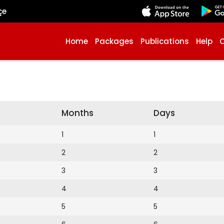
çe
Home
Packages
Publications
Help
Months
Days
1
1
2
2
3
3
4
4
5
5