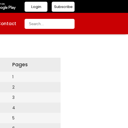
Login
Subscribe
Contact
Pages
1
2
3
4
5