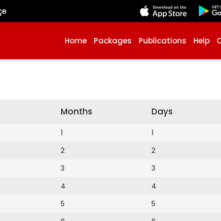
çe
Home
Packages
Publications
Help
Months
Days
1
1
2
2
3
3
4
4
5
5