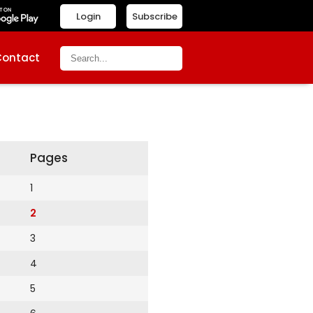
Login
Subscribe
Contact
Pages
1
2
3
4
5