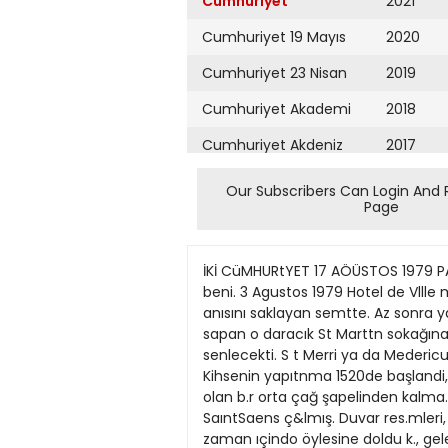
Cumhuriyet
2021
Cumhuriyet 19 Mayıs
2020
Cumhuriyet 23 Nisan
2019
Cumhuriyet Akademi
2018
Cumhuriyet Akdeniz
2017
Cumhuriyet Alışveriş
2016
Our Subscribers Can Login And 
Page
Cumhuriyet Almanya
2015
Cumhuriyet Anadolu
2014
İKİ CüMHURtYET 17 AÖÜSTOS 1979 PARÎS Unutmayaeajrnj e ıksamı. Biraz hasta idim, ama Suna Kan'ı dinleyeceğımi bilmek canlandırnüştı beni. 3 Agustos 1979 Hotel de Vllle metrosundan çıktığımda, Paris'in doyum olmayan güzel akşam saatlermden bırı dineliyordu bir çıhn anısını saklayan semtte. Az sonra yaratılacak sanat olaymın sergisine varmışçasına her şeyı derin bir sessizlik sarmıştı. St Merrj kilısesine sapan o daracık St Marttn sokağına g;rdigimde. konsere bı!et a!mak içm bırikrruş, hfilkın uiun kuyruğunu gördüm. Konser bu k'.üsede senlecekti. S t Merri ya da Medericus, tutsakların kurtuluşu için ıste bu küisenin bulunduğu yerde dua ederdi bm uç yuz yıl önce. Kihsenin yapıtnma 1520de başlandi, aşağı yukan yuzyıl sonra açıidıgını büiyoruz, Pans' in en eski çaru bu kilisededir. 1331den. \eri burası olan b.r orta çağ şapelinden kalma. Paris'in belkj en gorkemli orgu da St. Mem'dedir 17. yuzyıîdan kalma bu orgda, bir zamanlar Camille SaıntSaens ç&lmış. Duvar res.mleri, vitrayiarı ıle de ünlj bir tapınak. Orta, rer Ankara Oda Orkestrası için düzenlenmışti. Kilıse az bir zaman ıçindo öylesine doldu k., gelenin sayısı iskemle sayısını aştığı içm. çoğu dinleyıci ayakta idL Hsyecammın ne denü buyük oldugunu söylemeye gerek yok. tşte sanatçılar go» rundü süturılann arasmdan, birer'.e kolda ortaya geldıier. yerlennı aldılar. önde yönetmenlen Gürer Aykal. halkın alkışlanna eğilerek uzun uzun teşekkur ettüer. Sonra Aykal, sanatçılanna göz gezdirdi ve Vivaldi'ye başlama işaretiaı verdı. Dort Mevsim konçertosunu dinliyoruz. Çok sevilmiş bir yapıttır Vivaldi'nin bu konçertosu. Onu her dınleyışimde yepyeni ızlenımler alınm. Ama bu akşamki du»gulanı>ım onların hiç birıne benzemiyor. Yoksa gurbette oldugumdan v e bir Turk orkestrasını dirüedigımden midir bu? Sanata, ozellikle müzige. duyguîanmayı katmaktan hiç bir zaman hoşianmam.şımdır. Nasıl o!ur. diyeceksınız. Müzikte yapıyı aranm hep. Bir kez yazmtştım sanınm. Mozartın bir keman konçertosunu dinlerken ağlamıstım eskıden b'r gun. ama duvgulanmamdan değ'ldı bü, o konçertonun va pısındaki kusursuzluk hayran. bırakmi'jtı beni. gözyaşlarım sankı usumun durmasın dandı. Sanat e?itiminde hiç bir gucün müzilt denli başarJı olab;!ecegini sanmarr.; çünkü müzik sadeee sessal imgelere dayanır. SUNA KAN PARİS'TE Melih Cevdet ANDAY kavramsal şöstergelere dönüşmez. kendı yapısından ba$ka hiç bir anlamın yardımını gerekieme^. Onu anlamak deme't trj ısitim imgelenn^n tbunlar zihintel tasarnnlardır, duyumsaidırlar) kurduğu yapıya varmak demektır. Ya da ondan uzak ka!acaksınızdır, ışte hepsı bu Akıila kurulmuj oian bu yapı gerçı tumden öz bir coskuy
Cumhuriyet Ankara
2013
Cumhuriyet Büyük
2012
Taaruz
2011
Cumhuriyet
Cumartesi
2010
Cumhuriyet Çevre
2009