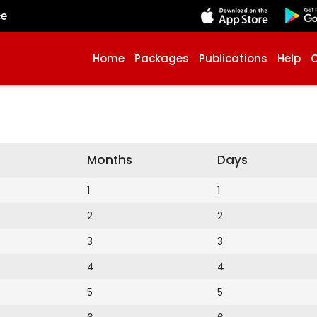
çe
Home
Packages
Publications
Help
Months
Days
1
1
2
2
3
3
4
4
5
5