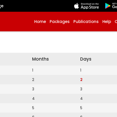
çe
Home
Packages
Publications
Help
Months
Days
1
1
2
2
3
3
4
4
5
5