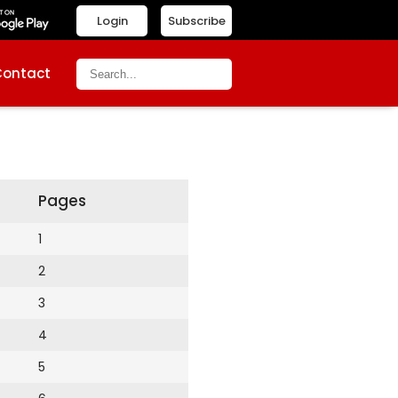
Login
Subscribe
Contact
Pages
1
2
3
4
5