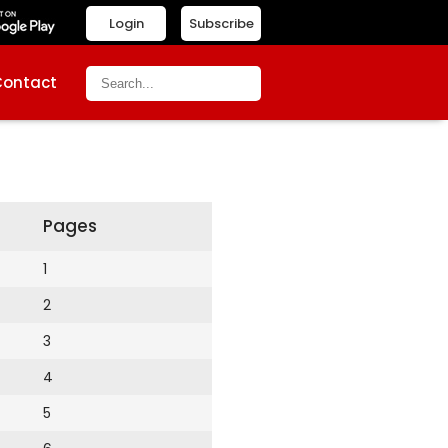
Login
Subscribe
Contact
Pages
1
2
3
4
5