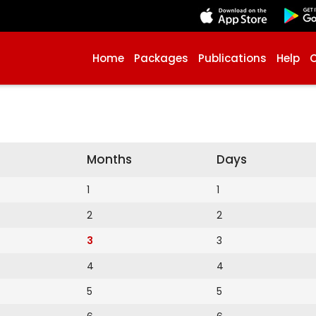
Home
Packages
Publications
Help
Months
Days
1
1
2
2
3
3
4
4
5
5