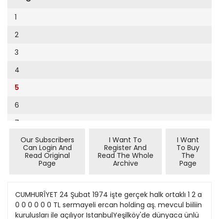
Cumhuriyet Sağlıklı Beslenme
2002
9
1
Cumhuriyet Sokak
2001
10
2
Cumhuriyet Spor
2000
11
3
Cumhuriyet Strateji
1999
12
4
Cumhuriyet Tarım
1998
13
5
Cumhuriyet Yılbaşı
1997
14
6
Çerçeve Eki
1996
15
7
Çocuk Kitap
1995
16
Our Subscribers
I Want To
I Want
8
Dergi Eki
1994
Can Login And
Register And
To Buy
17
Read Original
Read The Whole
The
Ekonomi Eki
Page
Archive
Page
1993
18
Eskişehir
1992
19
CUMHURÎYET 24 Şubat 1974 işte gerçek halk ortaklı 1 2 a
Evleniyoruz
1991
0 0 0 0 0 0 TL sermayeli ercan holding aş. mevcul biiliin
20
Güney Dogu
kurulusları ile açılıyor IstanbulYeşilköy'de dünyaca ünlü
1990