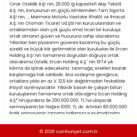
21
Cınar Otekilik A.§! nin, 25.000 iğ kapasitefi Akip Tekstil
Kitap Eki
1989
A.Ş. nin, konusunun en güçlü isimlerinden Tam Sigorta
22
A.§! nin, . , Marmara Motorlu Vasıtalar İthalât ve Ihracat
Özel Ekler
1988
A.Ş. nin Otoman Ticaret Ud.Ştil nin kurucularından ve
23
ortaklarmdan olan çok güçlü smaî ticarî bir kuruluşa
Özel Okullar
1987
ortak olmanın güven ve huzuruna sahip olacaksmız.
24
Sevgililer Günü
Yıllardan beri piyasanm güvenini kazanmış bu güçlü,
1986
25
sürekli ve büyük kâr getirmekte olan kurulusları ile Ercan
Siyaset Eki
1985
Holding A.Ş! nin tamamına dogrudan doğruya ortak
26
olacaksmız.Ûstelik, Ercan Holding A.Ş.' nin 1974 yılı
Sürdürülebilir yaşam
1984
kârma da iştirak edeceksiniz. tanımağa, istekleri kısarak
27
Turizm Eki
karşılamağa hak sahibidir. Ana sözleşme gereğince,
1983
28
ortaklara yılda en az V. 12,5 kâr dağıtılmadan fevkalâde
Yerel Yönetimler
1982
ihtiyat ayrılmıyacaktır. Yıllardır basan ile çalışan biitün
kuruluşlarının famamına ortak olâcağımz Ercan Holding
1981
A.Ş*'nin,işürakınız ile 200.000.000. TL'na ulaşacak
sermayesinin bir his§esi 1000. TL dır. Artınlan 80.000.000
1980
liralık sermayenin tamamı halkımıza sunulmaktadm
ercan holding a.$ne ortak olmanız size neler
1979
kazandıracaktır ? Ercan Holding A.Ş.'ne ortak olmakla,
© 2026
cumhuriyet.com.tr
1978
°/065 oranında Türk emeği, Türk malzemesi kullanarak