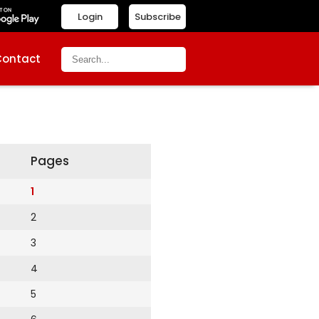
Login
Subscribe
Contact
Pages
1
2
3
4
5