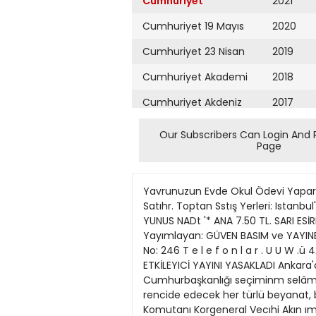
Cumhuriyet
2021
Cumhuriyet 19 Mayıs
2020
Cumhuriyet 23 Nisan
2019
Cumhuriyet Akademi
2018
Cumhuriyet Akdeniz
2017
Cumhuriyet Alışveriş
2016
Our Subscribers Can Login And 
Page
Cumhuriyet Almanya
2015
Cumhuriyet Anadolu
2014
Yavrunuzun Evde Okul Ödevi Yaparken ve Bütün Öğretim Hayatında En Çok Yararlanacafı Eser, RENKLİ ANSİKLOPEDİSİ'dir Taksitle de Satıhr. Toptan Sstış Yerleri: Istanbul'da BabıJli'd» ÜLKÜ OKUL Cilt Halinde Çıkmtştır. OCAK KİTAP DAglTIM ŞTİ. ve BATEŞ umhuri Kunıeusu: YUNUS NADt '* ANA 7.50 TL. SARI ESİRLER 10. TL. BU MAĞRUR KALP 15. TL PEKİN'DEN MEKTUP 5. T" HAK YOLCUSU 5. TL. REMZİ KİTABEVİ Yayımlayan: GÜVEN BASIM ve YAYINEVİ istanbul 49. yıl, sayı: 17456 Telgrtî » t mektup adresl: Cumhurlyei istsnbul PosU Kutusu: lstanbul No: 246 T e l e f o n l a r . U U W .ü 42 tfb 22 42 97 2 3 4 2 9 8 22 42 »9 11 Mart Pazar 1973 TÜM SIKIYÖNETÎM KOMUTANLIKLARI, TBMM'Yİ ETKİLEYICİ YAYINI YASAKLADI Ankara'dan sonra; Adana, Eskişehır, lstanbul. Diyarbakır Sıirt ve tzmir Sıkıyonetim Komutanlık ları da Cumhurbaşkanlığı seçiminm selâmetle sonuçlanmasına mâm olacak, TBMM'yi baskı altında tutacak ve Turk Silâhh Kuvvetlerıni rencide edecek her türlü beyanat, bıldin, yazı ve haberleri yasailamıştır. Adana'nın bildirisi Adana Hatay Sıkıyönettm ve 6 Kolordu Komutanı Korgeneral Vecıhi Akın ımzasıyla dün yayımlanan 58 numaralı bıldiri. aynen şöyledır cTürkıye Cumhuriyeti Anayasası, Cumhurbaşkanı seçimınin ı Turkiye Büyuk Mıllet Mechsin | ce kendı uyeleri arasmda serbestçe yapılacagını emretmıştir. ' Cumhurbaşkanı seçiminin selâmetle sonuçlanmasına mani olacak, Turk Silâhh Kuvvetlerini rencide edecek ve Türkiye Buyuk Millet Meclisi'nin hür iracfesinı baskı altında tutacak mahiyette beyanat vermek, bildıri dağıtmak, bu sekildeki yazı ve haberleri basmak ve her turlu araçla yayımlamak yasak edllmiştir. llgililere duyurulur.» Yargıtay, işlemleri durdurdu ANAYASA MAHKEMESİNİN İPTAL KARARI ÜZERİNE YAPILAN ÇALIŞMALARDA KESİN BİR SONUCA VARMAK MÜMKÜN OLMADI. GETİRİLMEK İSTENEN YENİ SİSTEM DE BORÇLANARAK EMEKLİ OLMA İSLEMİNDE ÖNEMLİ BARAJLAR KONMASI ÖNERİLİYOR, Gürfer; "Ulkemiz crz gelişmiş olmanın ızdırabını çekiyor,, KONTENJAN SENATÖRÜ GÜRLER TRT'YE VERDİĞI DEMEÇTE YURT SORUNLARI İLE İLGİLİ GÖRÜŞLERİNİ AÇIKLADI ANKARA, (Cnmhnriyet Bürosu) Kontenjan Senatdrü Faruk Gurler, dun kendısıyle goruşen TRT muhabınıun bazı sorulannı cevaplamış. bu arada bır soruva cevaben de, «Şımdi bızirn ıçın en buyük mesele memleketı ve mılletı her alanda devamlı Istanbul'un bildirisi Birinci Ordu ve Sıkıyönetim Komutanı Orgeneral Faik Türin de dün bır bıldiri yayımlayarak Cumhurbaşkanlığı seçimleri arifesinde basın ve yayın kuruluşlanndan hassasiyet istemistir. Bırinci Ordu ve Sıkıyör.etim Komutanlığının bu kcnudaki bildirisi de aynen söylerfır«Cumhurba«kanlığı seçimınin yakla<sma«ı nedenıyle Turkiye Buvuk Mıllet Meclisinin hür iradesinı etkılemeve matuf her turlü yavından sakmmalarmı ve ba^ınla ılgili olarak evvelce ko
Cumhuriyet Ankara
2013
Cumhuriyet Büyük
2012
Taaruz
2011
Cumhuriyet
Cumartesi
2010
Cumhuriyet Çevre
2009