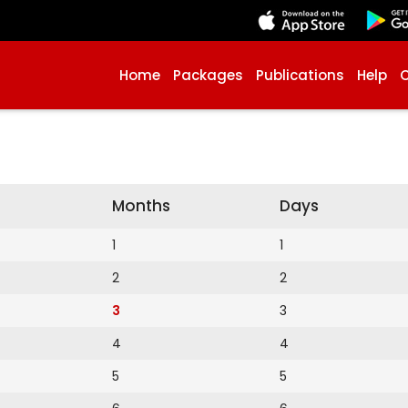
Home
Packages
Publications
Help
Months
Days
1
1
2
2
3
3
4
4
5
5