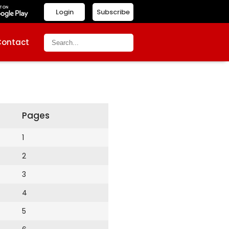
Login
Subscribe
Contact
Pages
1
2
3
4
5