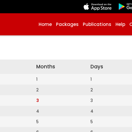
Home
Packages
Publications
Help
Months
Days
1
1
2
2
3
3
4
4
5
5