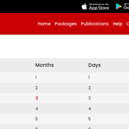
Home
Packages
Publications
Help
Months
Days
1
1
2
2
3
3
4
4
5
5