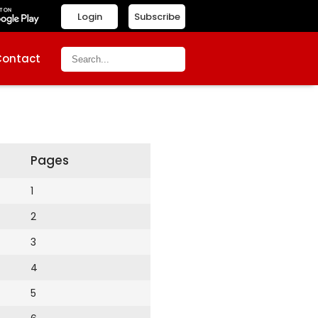
Login
Subscribe
Contact
Pages
1
2
3
4
5