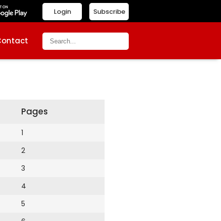
Login
Subscribe
Contact
Pages
1
2
3
4
5