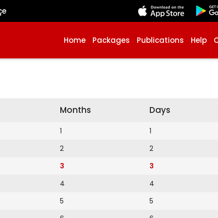
çe
Home
Packages
Publications
Help
Months
Days
1
1
2
2
3
3
4
4
5
5