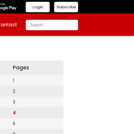
Login
Subscribe
Contact
Pages
1
2
3
4
5