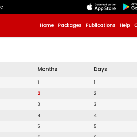
çe
Home
Packages
Publications
Help
Months
Days
1
1
2
2
3
3
4
4
5
5