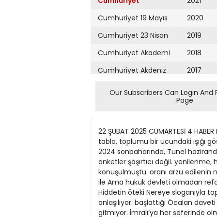
Cumhuriyet
2021
Cumhuriyet 19 Mayıs
2020
Cumhuriyet 23 Nisan
2019
Cumhuriyet Akademi
2018
Cumhuriyet Akdeniz
2017
Cumhuriyet Alışveriş
2016
Our Subscribers Can Login And 
Page
Cumhuriyet Almanya
2015
Cumhuriyet Anadolu
2014
22 ŞUBAT 2025 CUMARTESİ 4 HABER KP, 8. olağan kongresine birinci yılda genellikle tünelin Arabistan ve Rusya ile daha yakın giderken tablo, toplumu bir ucundaki ışığı gösterir! Oysa çalışma havası var. Ayana bırakın Saray için bile iyi şimdiki endişe şu: HHH görünmüyor. 2024 sonbaharında, Tünel haziranda daralır mı? Bütün bunlar bizim için ne yazık ki yarın yapılacak kongrenin bir Erdoğan’ın önündeki anketler şaşırtıcı değil. yenilenme, heyecan yaratma şeklinde kötü! Yapılanları onaylayanların Ekonominin içinde hepimiz var. olacağı konuşulmuştu. oranı arzu edilenin neredeyse Acımasız kriz sağ-sol dinlemiyor. Tam tersi bir durum yaşıyoruz. yarısı. Bunları kararname ile Ama hukuk devleti olmadan refah “Adında ak, ışığında istikbal” değiştirmek mümkün değil! devleti olunamayacağı gerçeği var. Hiddetin öteki Nereye sloganıyla toplanacak kongrede Bahçeli’nin 22 Ekim’de Terörsüz Türkiye, terörsüz bölge yaratıcı bir şeyin olmadığı anlaşılıyor. başlattığı Öcalan daveti rayında hangi sağduyulu yurttaşın arzusu yüzü! sürükleniyoruz? Siyasette önemli hünerlerden biri gitmiyor. İmralı’ya her seferinde olmaz ki! Ama bunun için öncelikle şudur: “son tur” düzenleniyor ama şeffaflık, toplumsal mutabakat ve Öteki yüz kalabalık! Başta HP’li Esenyurt Belediye Başkanı Rıza üretmek! arkası yeni bir turu gerektiriyor. parti çıkarlarını ötelemek gerekiyor. vurguladığımız gibi işler iyi gitmiyor. Ahmet Özer aylardır; Zafer Partisi Yani toplumun geniş kesimlerinden Bahçeli’ye iki bakımdan sağlık Amerika’ya kafa tutmanın da Ekonomiden başlayalım. Gidişten CGenel Başkanı Ümit Özdağ, CHP’li iktidar uygulamalarına gönüllü kabul diliyoruz. Birincisi insani olarak. çanak tutmanın da gereği yok. bırakın TÜSİAD’ı, AKP’li iş insanları da Beşiktaş Belediye Başkanı Rıza Akpolat, olmasını sağlamak, adı üstünde Herkes olabildiğince sağlıklı yaşasın. Bütün mesele ülke yararları öncelikli mutlu değil. TÜSİAD aslında onların Halk TV Genel Yayın Yönetmeni Suat milletin rızasını almak. İkincisi siyasi olarak. Türkiye’de politika. Ama bunun için tutarlı olmak da düşüncelerini dile getirdi. Her şey Toktaş, tarihçi-yazar Çiğdem Bayraktar İktidar bunu şöyle değiştirdi: düşünce ve ifade özgürlüğünü şart. bir yana Merkez Bankası’nın yılın Ör, sanatçı menajeri Ayşe Barım, astrolog Rıza dayatmak! sınırsız kullanabilen tek kişi. Gelinen Bütün bunları birleştirince iktidar daha birinci ayında 2025 enflasyon Hilal Saraç haftalardır; BİRTEK-SEN TÜSİAD yöneticilerine “suçüstü” noktanın nereye evrileceği bilinmiyor. için “çıkış” olarak iki yol kalıyor: hedefini yüzde 21’den 24’e çıkarması sendikası başkanı Mehmet Türkmen muamelesi yapmaktan BİRTEK-
Cumhuriyet Ankara
2013
Cumhuriyet Büyük
2012
Taaruz
2011
Cumhuriyet
Cumartesi
2010
Cumhuriyet Çevre
2009