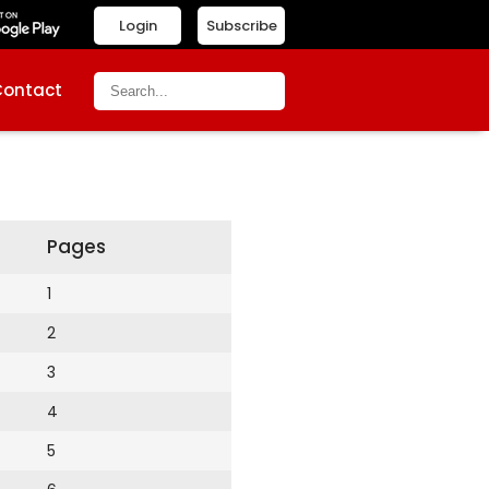
Login
Subscribe
Contact
Pages
1
2
3
4
5