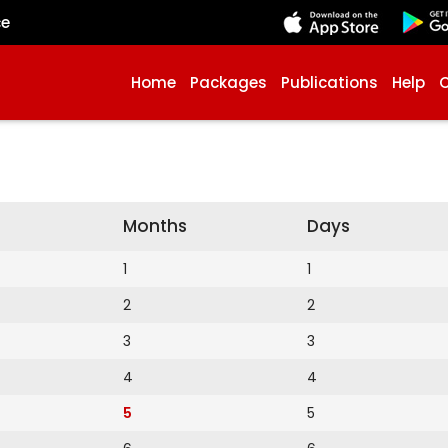
çe
Home
Packages
Publications
Help
Months
Days
1
1
2
2
3
3
4
4
5
5