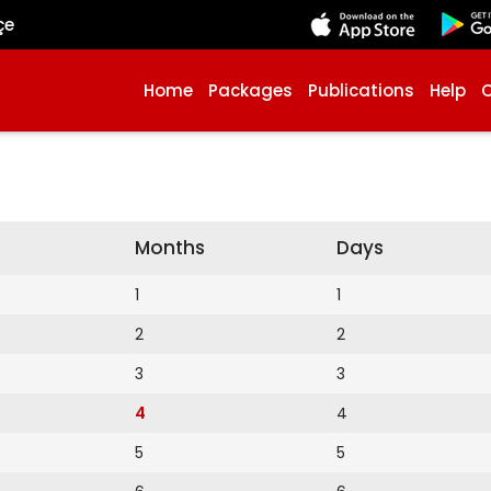
çe
Home
Packages
Publications
Help
Months
Days
1
1
2
2
3
3
4
4
5
5