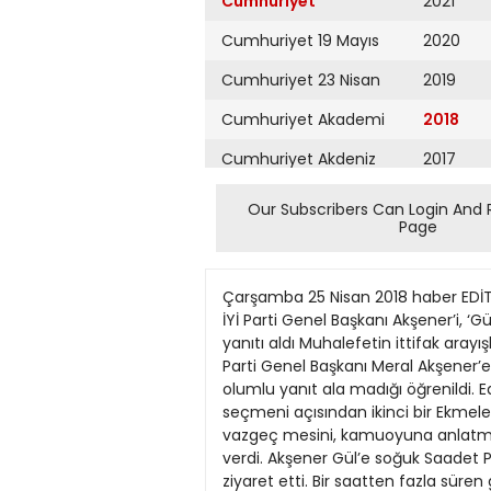
Cumhuriyet
2021
Cumhuriyet 19 Mayıs
2020
Cumhuriyet 23 Nisan
2019
Cumhuriyet Akademi
2018
Cumhuriyet Akdeniz
2017
Cumhuriyet Alışveriş
2016
Our Subscribers Can Login And 
Page
Cumhuriyet Almanya
2015
Cumhuriyet Anadolu
2014
Çarşamba 25 Nisan 2018 haber EDİTÖR: ALPER İZBUL TASARIM: BAHADIR AKTAŞ 5 Akşener: Adaylığım kesin SP Genel Başkanı Karamollaoğlu, İYİ Parti Genel Başkanı Akşener’i, ‘Gül’ün ortak çatı aday olması’ konusunda ikna etmeye çalıştı ama ‘Gül, ikinci Ekmeleddin vakası olur’ yanıtı aldı Muhalefetin ittifak arayışları çerçevesinde Saadet Partisi (SP) Genel Başkanı Te mel Karamollaoğlu’nun dün ziyaret ettiği İYİ Parti Genel Başkanı Meral Akşener’e, “muhalefetin ortak çatı ada yın, Abdullah Gül olması konusunda uzlaşma” çağrısı yaptığı, ancak olumlu yanıt ala madığı öğrenildi. Edini len bilgiye göre Akşener, Gül’ün “ortak çatı adayı” olarak belirlenmesinin SELDA GÜNEYSU “CHP seçmeni açısından ikinci bir Ekmeleddin İh sanoğlu vakası olacağı na” dikkat çekti. Cumhurbaşkanlığı adaylığından bu saatten sonra vazgeç mesini, kamuoyuna anlatmasının çok zor olacağını vurgulayan Akşener, ken disinin CHP seçmeninden de oy alabi leceği mesajı verdi. Akşener Gül’e soğuk Saadet Partisi Genel Başkanı Temel Karamollaoğlu dün İYİ Parti Genel Başkanı Meral Akşener’i partisinde ziyaret etti. Bir saatten fazla süren görüşmede Karamollaoğlu’nun, Akşener’i, “muhalefetin ortak çatı adayının Abdullah Gül olması konusunda uzlaşmaya davet ettiği” öğrenildi. Edinilen bilgiye göre Akşener, bu öneriye sıcak bakmadı. İki lider, Gül’ün ya da Akşener’in aday olması durumundaki olası simülasyonlar üzerinde görüş alışverişinde bulundu. Akşener kanadı, cumhurbaşkanlığı seçimlerinde her partinin kendi adayını çıkarması görüşünde birleşirken, bu durumda “Erdoğan’ın oylarının düşeceğini” hesaplıyor. Ancak SP’nin de “Gül’ü cumhurbaşkanı adayı olarak belirlemesinden yana görüş bildiriyorlar: Eğer SP Gül’ü, ‘partisinin adayı’ olarak gösterirse, Gül, AKP tabanından oy alabilir. Bu da Erdoğan’ın ilk turda seçilmesini zorlaştırırken, Akşener’in ikinci turda ‘muhalefetin ortak adayı’ olarak sahaya çıkmasını güçlendirir. Böylece ikinci turda Akşener, hem DP ve ANAP’tan AKP’ye giden oyları toplama açısından hem de ikinci turda ‘CHP’nin desteğinin kendisine kayacağını’ düşündüğü için, ikinci turda cumhurbaşkanı olarak seçilebilir.” Görüşmede, Akşener’in, CHP’nin de kendi seçmenini toparlayacağı bir aday çıkarması gerektiği yolundaki görüşünü SP lideri Karamollaoğlu’na ilettiği belirtiliyor. İYİ Parti kana İYİ Parti Genel Başkanı Akşener, Saadet Partisi Genel Başkanı Karamollaoğlu ile görüştü. Karamollaoğlu Akşener’i, Abdullah Gül’ün ortak aday olması konusunda ikna edemedi. NECATİ SAVAŞ ‘İttifaklara ihtiyacımız var’ Görüşmenin ardından açıklama yapan Akşener, “Karamollaoğlu ile birlikte İYİ Parti’nin ve muhalefeti
Cumhuriyet Ankara
2013
Cumhuriyet Büyük
2012
Taaruz
2011
Cumhuriyet
Cumartesi
2010
Cumhuriyet Çevre
2009