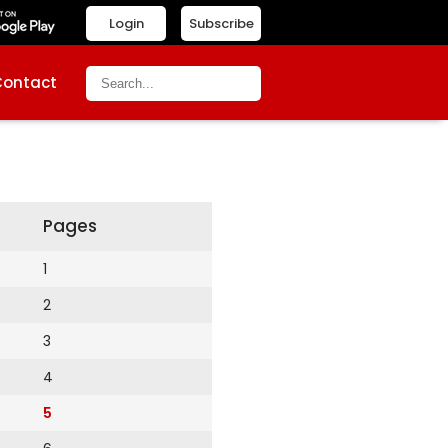
Login
Subscribe
Contact
Pages
1
2
3
4
5