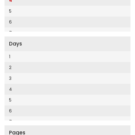
4
Cumhuriyet Enerji
2014
5
Cumhuriyet Festival
2013
6
Cumhuriyet Gezi
2012
7
Cumhuriyet Gurme
2011
Days
8
Cumhuriyet Haftasonu
2010
9
1
Cumhuriyet İzmir
2009
10
2
Cumhuriyet Le Monde Diplomatique
2008
11
3
Cumhuriyet Marmara
2007
12
4
Cumhuriyet Okulöncesi alışveriş
2006
5
Cumhuriyet Oto
2005
6
Cumhuriyet Özel Ekler
2004
7
Cumhuriyet Pazar
2003
Pages
8