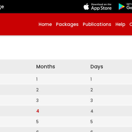
çe
Home
Packages
Publications
Help
Months
Days
1
1
2
2
3
3
4
4
5
5