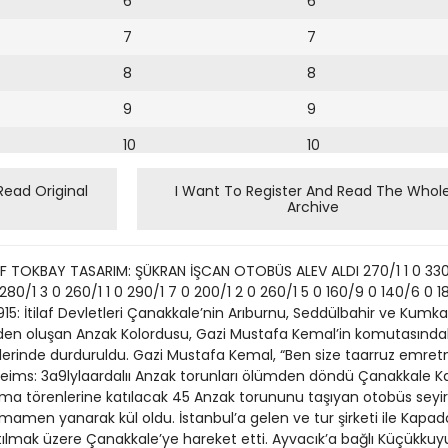
6
6
7
7
8
8
9
9
10
10
11
11
Read Original
I Want To Register And Read The Whol
Archive
12
12
13
İF TOKBAY TASARIM: ŞÜKRAN İŞCAN OTOBÜS ALEV ALDI 270/1 1 0 330
14
0/1 3 0 260/1 1 0 290/1 7 0 200/1 2 0 260/1 5 0 160/9 0 140/6 0 18
15: İtilaf Devletleri Çanakkale’nin Arıburnu, Seddülbahir ve Kumkale
15
erden oluşan Anzak Kolordusu, Gazi Mustafa Kemal’in komutasındak
önlerinde durduruldu. Gazi Mustafa Kemal, “Ben size taarruz em
16
reims: 3a9lylaardalıı Anzak torunları ölümden döndü Çanakkale Ka
a törenlerine katılacak 45 Anzak torununu taşıyan otobüs seyir 
17
amen yanarak kül oldu. İstanbul’a gelen ve tur şirketi ile Kapadok
18
ılmak üzere Çanakkale’ye hareket etti. Ayvacık’a bağlı Küçükkuyu