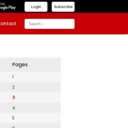
Login
Subscribe
Contact
Pages
1
2
3
4
5