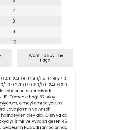
6
7
8
9
10
11
e
I Want To Buy The
Page
12
13
/1 4 0 240/8 0 240/1 4 0 280/7 0
14
0/1 0 0 270/1 1 0 150/9 0 240/1 3 0
 sahillerine asker çıkardı.
15
i 19. Tümen’e bağlı 57. Alay
retmiyorum, ölmeyi emrediyorum”
16
ra Savaşları’nın ve Anzak
halindeyken alev aldı. Ölen ya da
17
ya’yı, İzmir ve Ayvalık’ı gezen 45
 beldesinin Nusratlı rampalarında