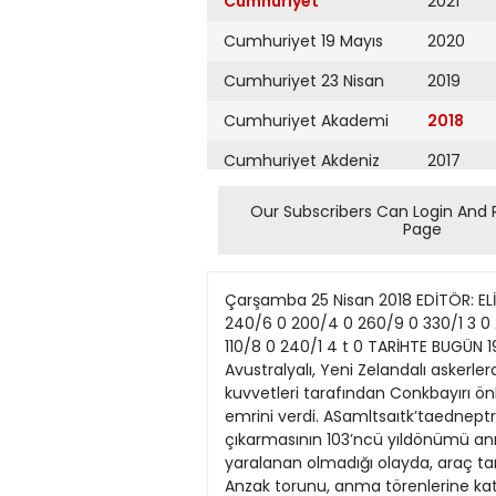
Cumhuriyet
2021
Cumhuriyet 19 Mayıs
2020
Cumhuriyet 23 Nisan
2019
Cumhuriyet Akademi
2018
Cumhuriyet Akdeniz
2017
Cumhuriyet Alışveriş
2016
Our Subscribers Can Login And 
Page
Cumhuriyet Almanya
2015
Cumhuriyet Anadolu
2014
Çarşamba 25 Nisan 2018 EDİTÖR: EL
Cumhuriyet Ankara
2013
240/6 0 200/4 0 260/9 0 330/1 3 0 28
110/8 0 240/1 4 t 0 TARİHTE BUGÜN 19
Cumhuriyet Büyük
2012
Avustralyalı, Yeni Zelandalı askerl
Taaruz
kuvvetleri tarafından Conkbayırı 
2011
emrini verdi. ASamltsaıtk’taednept
Cumhuriyet
Cumartesi
çıkarmasının 103’ncü yıldönümü anm
2010
yaralanan olmadığı olayda, araç tam
Cumhuriyet Çevre
2009
Anzak torunu, anma törenlerine kat