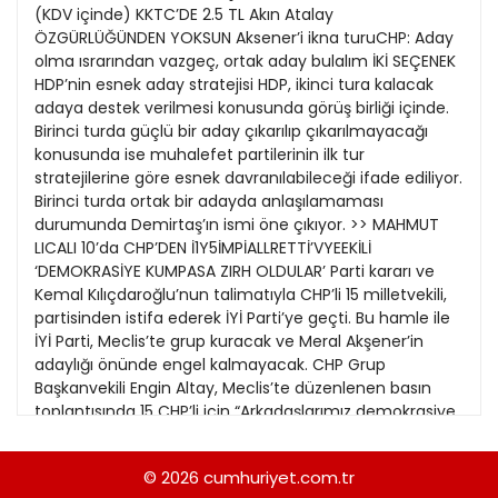
21
(KDV içinde) KKTC’DE 2.5 TL Akın Atalay
13
Kitap Eki
1989
ÖZGÜRLÜĞÜNDEN YOKSUN Aksener’i ikna turuCHP: Aday
22
14
olma ısrarından vazgeç, ortak aday bulalım İKİ SEÇENEK
Özel Ekler
1988
HDP’nin esnek aday stratejisi HDP, ikinci tura kalacak
23
15
adaya destek verilmesi konusunda görüş birliği içinde.
Özel Okullar
1987
Birinci turda güçlü bir aday çıkarılıp çıkarılmayacağı
24
16
Sevgililer Günü
konusunda ise muhalefet partilerinin ilk tur
1986
25
stratejilerine göre esnek davranılabileceği ifade ediliyor.
17
Siyaset Eki
1985
Birinci turda ortak bir adayda anlaşılamaması
26
18
durumunda Demirtaş’ın ismi öne çıkıyor. >> MAHMUT
Sürdürülebilir yaşam
1984
LICALI 10’da CHP’DEN İ1Y5İMPİALLRETTİ’VYEEKİLİ
27
19
Turizm Eki
‘DEMOKRASİYE KUMPASA ZIRH OLDULAR’ Parti kararı ve
1983
28
Kemal Kılıçdaroğlu’nun talimatıyla CHP’li 15 milletvekili,
20
Yerel Yönetimler
1982
partisinden istifa ederek İYİ Parti’ye geçti. Bu hamle ile
29
21
İYİ Parti, Meclis’te grup kuracak ve Meral Akşener’in
1981
adaylığı önünde engel kalmayacak. CHP Grup
30
22
Başkanvekili Engin Altay, Meclis’te düzenlenen basın
1980
toplantısında 15 CHP’li için “Arkadaşlarımız demokrasiye
23
yönelik gasba, kumpasa zırh olmuşlardır” dedi. >> İKLİM
1979
ÖNGEL 6’da baş döndürücü trafik 24 Haziran’DAKİ
24
© 2026
cumhuriyet.com.tr
1978
baskın seçim kararının ardından CHP ile İYİ Parti