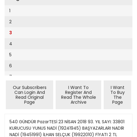
Cumhuriyet Sağlıklı Beslenme
2002
9
1
Cumhuriyet Sokak
2001
10
2
Cumhuriyet Spor
2000
11
3
Cumhuriyet Strateji
1999
12
4
Cumhuriyet Tarım
1998
13
5
Cumhuriyet Yılbaşı
1997
14
6
Çerçeve Eki
1996
15
7
Çocuk Kitap
1995
16
Our Subscribers
I Want To
I Want
8
Dergi Eki
1994
Can Login And
Register And
To Buy
17
Read Original
Read The Whole
The
9
Ekonomi Eki
Page
Archive
Page
1993
18
10
Eskişehir
1992
19
11
540 GÜNDÜR PazarTESİ 23 NİSAN 2018 93. YIL SAYI: 33801
Evleniyoruz
1991
KURUCUSU YUNUS NADİ (19241945) BAŞYAZARLARI NADİR
20
12
Güney Dogu
NADİ (19451991) İLHAN SELÇUK (19922010) FİYATI 2 TL
1990